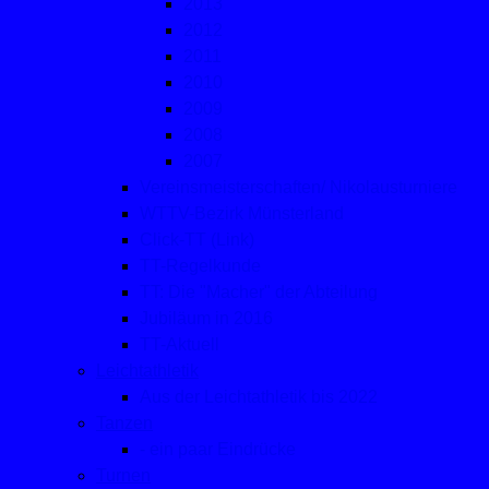
2013
2012
2011
2010
2009
2008
2007
Vereinsmeisterschaften/ Nikolausturniere
WTTV-Bezirk Münsterland
Click-TT (Link)
TT-Regelkunde
TT: Die "Macher" der Abteilung
Jubiläum in 2016
TT-Aktuell
Leichtathletik
Aus der Leichtathletik bis 2022
Tanzen
- ein paar Eindrücke
Turnen