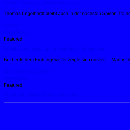
Fußball: Thomas Engelhardt bleibt Trainer
Thomas Engelhardt bleibt auch in der nächsten Saison Trainer
Fußball
Weiterlesen …
Featured
Fußball: 1. Mannschaft mit ungefährdetem 4:0 Heimsieg
Bei herrlichem Frühlingswetter zeigte sich unsere 1. Mannsc
Spielberichte 1. Herren
Weiterlesen …
Featured
Fußball: E2 - weitere 3 Punkte eingefahren