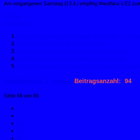
Am vergangenen Samstag (13.4.) empfing Westfalia`s E2 z
Fußball
Weiterlesen …
Fußball: Erste gewinnt im Stadion „Rote Erde“ 2:0 in B
Fußball: 1:1 im Derby gegen Velpe Süd
Fußball: Esch II bezwingt 2.Herren wie im Hinspiel
Fußball: Esch bezwingt 2.Herren wie im Hinspiel
Fußball: Bonkowski und Wolf sind die Matchwinner ge
Spielberichte 1. Herren
Beitragsanzahl: 94
Seite 68 von 80
63
64
65