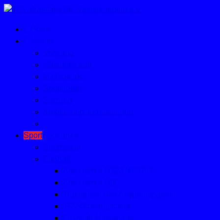
Home
Verein
Vorstand
Mitgliedschaft
Mailkontakt
Sponsoren
Satzung
Kinder- und Jugendschutz
Sport
Sportarten
Badminton
Fußball
Alte Herren Ü32/Ü40/Ü50
Alte Herren Ü50
Trainerliste und Ansprechpartner
TSV-Schiedsrichter
Fussball-Homepage