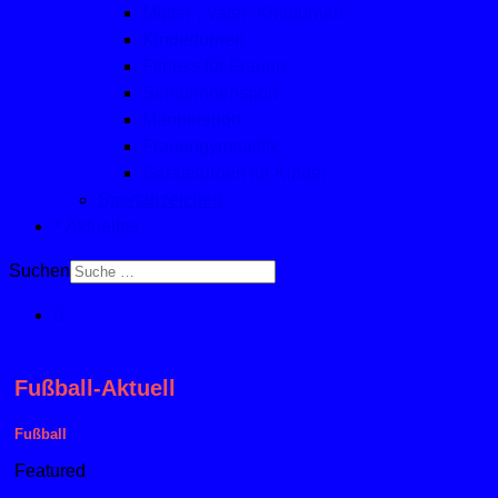
Mutter-, Vater- Kindturnen
Kinderturnen
Fitness für Frauen
Seniorinnensport
Männersport
Frauengymnastik
Geräteturnen für Kinder
Sportabzeichen
Aktuelles
Suchen
Fußball-Aktuell
Fußball
Featured