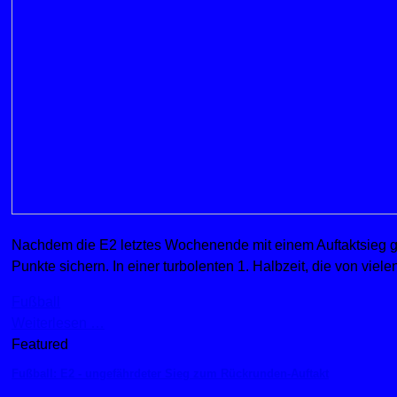
Nachdem die E2 letztes Wochenende mit einem Auftaktsieg ge
Punkte sichern. In einer turbolenten 1. Halbzeit, die von vie
Fußball
Weiterlesen …
Featured
Fußball: E2 - ungefährdeter Sieg zum Rückrunden-Auftakt