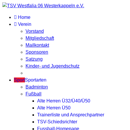
Home
Verein
Vorstand
Mitgliedschaft
Mailkontakt
Sponsoren
Satzung
Kinder- und Jugendschutz
Sport
Sportarten
Badminton
Fußball
Alte Herren Ü32/Ü40/Ü50
Alte Herren Ü50
Trainerliste und Ansprechpartner
TSV-Schiedsrichter
Fussball-Homepage