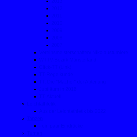
2013
2012
2011
2010
2009
2008
2007
Vereinsmeisterschaften/ Nikolausturniere
WTTV-Bezirk Münsterland
Click-TT (Link)
TT-Regelkunde
TT: Die "Macher" der Abteilung
Jubiläum in 2016
TT-Aktuell
Leichtathletik
Aus der Leichtathletik bis 2022
Tanzen
- ein paar Eindrücke
Turnen