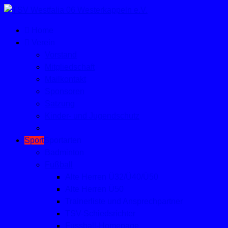
Home
Verein
Vorstand
Mitgliedschaft
Mailkontakt
Sponsoren
Satzung
Kinder- und Jugendschutz
Sport
Sportarten
Badminton
Fußball
Alte Herren Ü32/Ü40/Ü50
Alte Herren Ü50
Trainerliste und Ansprechpartner
TSV-Schiedsrichter
Fussball-Homepage