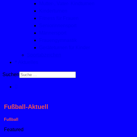
Mutter-, Vater- Kindturnen
Kinderturnen
Fitness für Frauen
Seniorinnensport
Männersport
Frauengymnastik
Geräteturnen für Kinder
Sportabzeichen
Aktuelles
Suchen
Fußball-Aktuell
Fußball
Featured