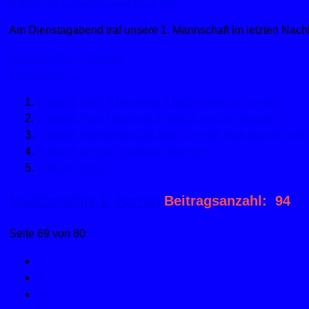
Fußball: 1:1 im Derby gegen Velpe Süd
Am Dienstagabend traf unsere 1. Mannschaft im letzten Nachh
Spielberichte 1. Herren
Weiterlesen …
Fußball: Esch II bezwingt 2.Herren wie im Hinspiel
Fußball: Esch bezwingt 2.Herren wie im Hinspiel
Fußball: Bonkowski und Wolf sind die Matchwinner ge
Fußball: unsere Nachbarn kommen
Fußball: 2013
Spielberichte 1. Herren
Beitragsanzahl: 94
Seite 69 von 80
64