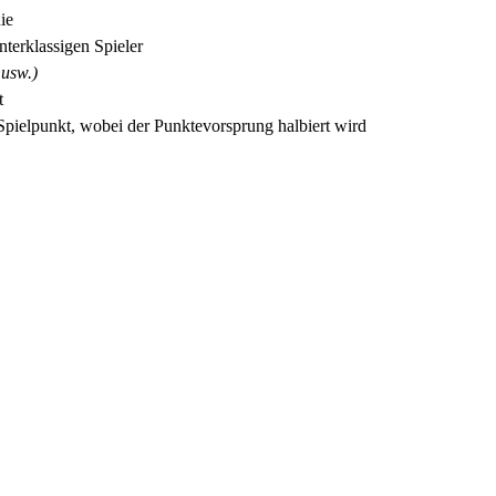
ie
terklassigen Spieler
 usw.)
t
Spielpunkt, wobei der Punktevorsprung halbiert wird