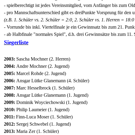
- spielberechtigt ist jedes Vereinsmitglied, vom Anfänger bis zum Old
-
pro Mannschaftsunterschied gibt es dreiPunkte Vorsprung für den un
(z.B. 1. Schüler vs. 2. Schüler = 2:0,
2. Schüler vs. 1. Herren = 18:0
- Vorrunde bis inkl. Viertelfinale je ein Gewinnsatz bis zum 21. Punk
-
ab Halbfinale "normales Spiel", d.h. drei Gewinnsätze bis zum
11. 
Siegerliste
2003:
Sascha Mochner (2. Herren)
2004:
Andre Mochner (2. Jugend)
2005:
Marcel Rohde (2. Jugend)
2006:
Ansgar Lütke Glanemann (4. Schüler)
2007:
Marc Hesselbrock (1. Schüler)
2008:
Ansgar Lütke Glanemann (1. Jugend)
2009:
Dominik Woyciechowski (1. Jugend)
2010:
Philip Laumeier (1. Jugend)
2011:
Finn-Luca Moser (1. Schüler)
2012:
Sergej Schwebel (1. Jugend)
2013:
Maria Zer (1. Schüler)