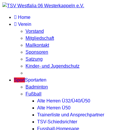
Home
Verein
Vorstand
Mitgliedschaft
Mailkontakt
Sponsoren
Satzung
Kinder- und Jugendschutz
Sport
Sportarten
Badminton
Fußball
Alte Herren Ü32/Ü40/Ü50
Alte Herren Ü50
Trainerliste und Ansprechpartner
TSV-Schiedsrichter
Fussball-Homepage