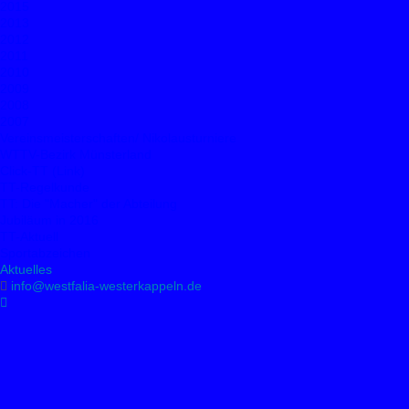
2015
2013
2012
2011
2010
2009
2008
2007
Vereinsmeisterschaften/ Nikolausturniere
WTTV-Bezirk Münsterland
Click-TT (Link)
TT-Regelkunde
TT: Die "Macher" der Abteilung
Jubiläum in 2016
TT-Aktuell
Sportabzeichen
Aktuelles
info@westfalia-westerkappeln.de