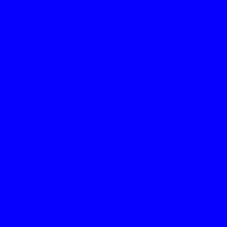
Aus der Leichtathletik bis 2022
Tanzen
- ein paar Eindrücke
Tennis
Turnen
Mutter-, Vater- Kindturnen
Kinderturnen
Fitness für Frauen
Seniorinnensport
Männersport
Frauengymnastik
Geräteturnen für Kinder
Tischtennis
Mannschaftsfotos
2025
2024
2023
2022
2021
2020
2019
2018
2017
2016
2014