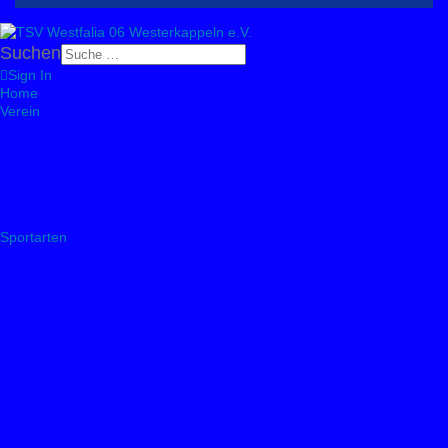
Suchen
Sign In
Home
Verein
Vorstand
Mitgliedschaft
Sponsoren
Mailkontakt
Satzung
Kinder- und Jugendschutz
Sportarten
Badminton
Fußball (Jugend)
Fußball-Aktuell
Fußball
Alte Herren Ü32/Ü40/Ü50
Alte Herren Ü50
Trainerliste und Ansprechpartner
TSV-Schiedsrichter
Fussball-Homepage
Fußball-Aktuell
Leichtathletik