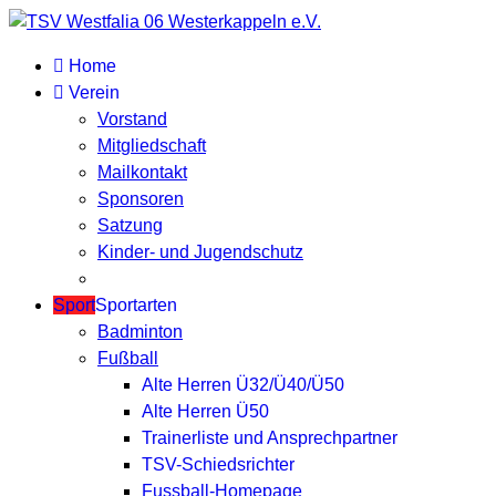
Home
Verein
Vorstand
Mitgliedschaft
Mailkontakt
Sponsoren
Satzung
Kinder- und Jugendschutz
Sport
Sportarten
Badminton
Fußball
Alte Herren Ü32/Ü40/Ü50
Alte Herren Ü50
Trainerliste und Ansprechpartner
TSV-Schiedsrichter
Fussball-Homepage