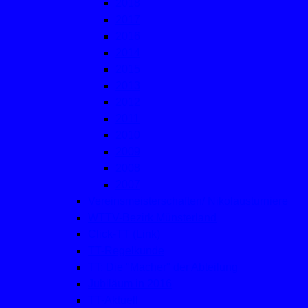
2018
2017
2016
2014
2015
2013
2012
2011
2010
2009
2008
2007
Vereinsmeisterschaften/ Nikolausturniere
WTTV-Bezirk Münsterland
Click-TT (Link)
TT-Regelkunde
TT: Die "Macher" der Abteilung
Jubiläum in 2016
TT-Aktuell