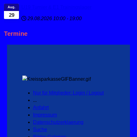
U19 Turnier & E1 Trainingslager
Aug.
29
29.08.2026
10:00
-
19:00
Termine
Nur für Mitglieder: Login / Logout
...
Anfahrt
Impressum
Datenschutzerklaerung
Suche
Bilder-Galerien