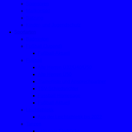
Sponsoren
Mailkontakt
Satzung
Kinder- und Jugendschutz
Sportarten
Badminton
Fußball (Jugend)
Fußball-Aktuell
Fußball
Alte Herren Ü32/Ü40/Ü50
Alte Herren Ü50
Trainerliste und Ansprechpartner
TSV-Schiedsrichter
Fussball-Homepage
Fußball-Aktuell
Leichtathletik
Aus der Leichtathletik bis 2022
Tanzen
- ein paar Eindrücke