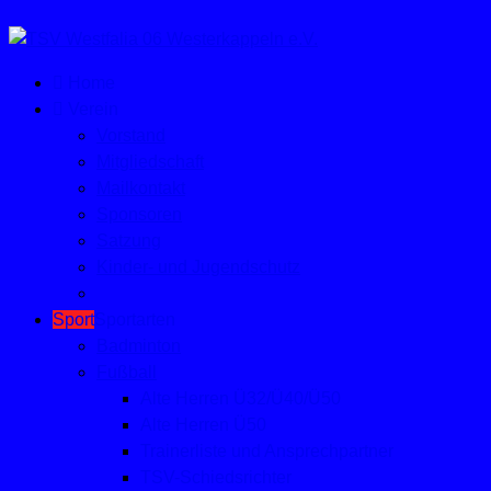
Home
Verein
Vorstand
Mitgliedschaft
Mailkontakt
Sponsoren
Satzung
Kinder- und Jugendschutz
Sport
Sportarten
Badminton
Fußball
Alte Herren Ü32/Ü40/Ü50
Alte Herren Ü50
Trainerliste und Ansprechpartner
TSV-Schiedsrichter