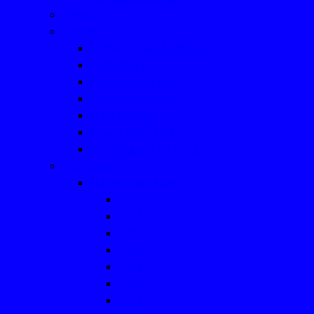
Tennis
Turnen
Mutter-, Vater- Kindturnen
Kinderturnen
Fitness für Frauen
Seniorinnensport
Männersport
Frauengymnastik
Geräteturnen für Kinder
Tischtennis
Mannschaftsfotos
2025
2024
2023
2022
2021
2020
2019