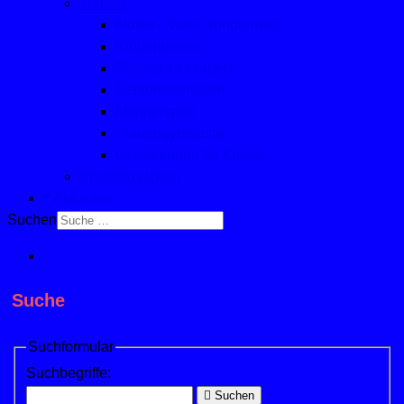
Turnen
Mutter-, Vater- Kindturnen
Kinderturnen
Fitness für Frauen
Seniorinnensport
Männersport
Frauengymnastik
Geräteturnen für Kinder
Sportabzeichen
Aktuelles
Suchen
Suche
Suchformular
Suchbegriffe:
Suchen