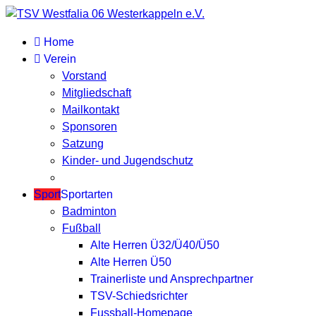
Home
Verein
Vorstand
Mitgliedschaft
Mailkontakt
Sponsoren
Satzung
Kinder- und Jugendschutz
Sport
Sportarten
Badminton
Fußball
Alte Herren Ü32/Ü40/Ü50
Alte Herren Ü50
Trainerliste und Ansprechpartner
TSV-Schiedsrichter
Fussball-Homepage