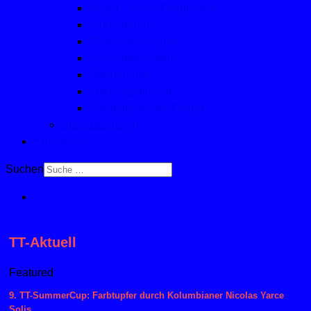
Mutter-, Vater- Kindturnen
Kinderturnen
Fitness für Frauen
Seniorinnensport
Männersport
Frauengymnastik
Geräteturnen für Kinder
Sportabzeichen
Aktuelles
Suchen
TT-Aktuell
Featured
9. TT-SummerCup: Farbtupfer durch Kolumbianer Nicolas Yarce
Solis