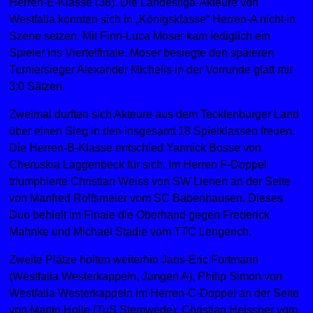
Herren-E-Klasse (38). Die Landesliga-Akteure von
Westfalia konnten sich in „Königsklasse“ Herren-A nicht in
Szene setzen. Mit Finn-Luca Moser kam lediglich ein
Spieler ins Viertelfinale. Moser besiegte den späteren
Turniersieger Alexander Michelis in der Vorrunde glatt mit
3:0 Sätzen.
Zweimal durften sich Akteure aus dem Tecklenburger Land
über einen Sieg in den insgesamt 18 Spielklassen freuen.
Die Herren-B-Klasse entschied Yannick Bosse von
Cheruskia Laggenbeck für sich. Im Herren F-Doppel
triumphierte Christian Weiss von SW Lienen an der Seite
von Manfred Rolfsmeier vom SC Babenhausen. Dieses
Duo behielt im Finale die Oberhand gegen Frederick
Mahnke und Michael Stadie vom TTC Lengerich.
Zweite Plätze holten weiterhin Jans-Eric Fortmann
(Westfalia Westerkappeln, Jungen A), Philip Simon von
Westfalia Westerkappeln im Herren-C-Doppel an der Seite
von Martin Holle (TuS Stemwede), Christian Heissner vom