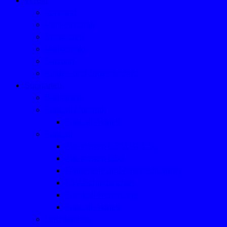
Verein
Vorstand
Mitgliedschaft
Sponsoren
Mailkontakt
Satzung
Kinder- und Jugendschutz
Sportarten
Badminton
Fußball (Jugend)
Fußball-Aktuell
Fußball
Alte Herren Ü32/Ü40/Ü50
Alte Herren Ü50
Trainerliste und Ansprechpartner
TSV-Schiedsrichter
Fussball-Homepage
Fußball-Aktuell
Leichtathletik