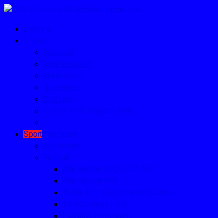
Home
Verein
Vorstand
Mitgliedschaft
Mailkontakt
Sponsoren
Satzung
Kinder- und Jugendschutz
Sport
Sportarten
Badminton
Fußball
Alte Herren Ü32/Ü40/Ü50
Alte Herren Ü50
Trainerliste und Ansprechpartner
TSV-Schiedsrichter
Fussball-Homepage