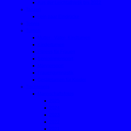
Aus der Leichtathletik bis 2022
Tanzen
- ein paar Eindrücke
Tennis
Turnen
Mutter-, Vater- Kindturnen
Kinderturnen
Fitness für Frauen
Seniorinnensport
Männersport
Frauengymnastik
Geräteturnen für Kinder
Tischtennis
Mannschaftsfotos
2025
2024
2023
2022
2021