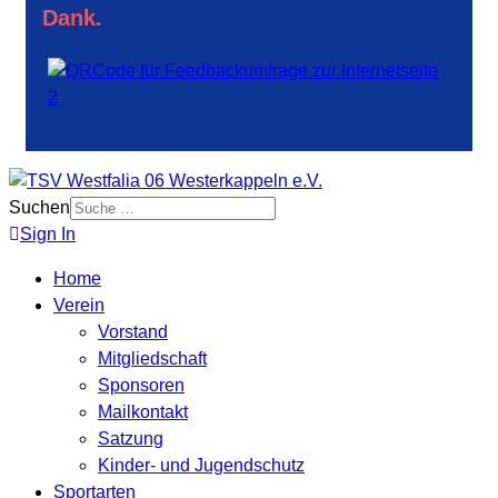
Dank.
Suchen
Sign In
Home
Verein
Vorstand
Mitgliedschaft
Sponsoren
Mailkontakt
Satzung
Kinder- und Jugendschutz
Sportarten