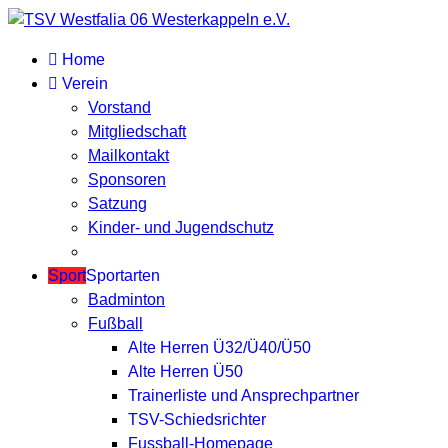
Home
Verein
Vorstand
Mitgliedschaft
Mailkontakt
Sponsoren
Satzung
Kinder- und Jugendschutz
Sport
Sportarten
Badminton
Fußball
Alte Herren Ü32/Ü40/Ü50
Alte Herren Ü50
Trainerliste und Ansprechpartner
TSV-Schiedsrichter
Fussball-Homepage