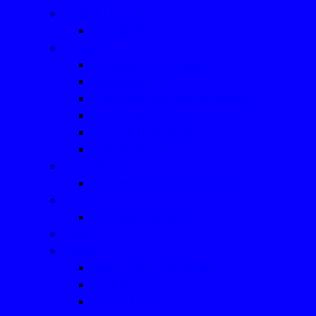
Fußball (Jugend)
Fußball-Aktuell
Fußball
Alte Herren Ü32/Ü40/Ü50
Alte Herren Ü50
Trainerliste und Ansprechpartner
TSV-Schiedsrichter
Fussball-Homepage
Fußball-Aktuell
Leichtathletik
Aus der Leichtathletik bis 2022
Tanzen
- ein paar Eindrücke
Tennis
Turnen
Mutter-, Vater- Kindturnen
Kinderturnen
Fitness für Frauen