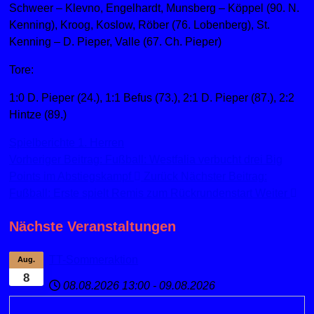
Schweer – Klevno, Engelhardt, Munsberg – Köppel (90. N.
Kenning), Kroog, Koslow, Röber (76. Lobenberg), St.
Kenning – D. Pieper, Valle (67. Ch. Pieper)
Tore:
1:0 D. Pieper (24.), 1:1 Befus (73.), 2:1 D. Pieper (87.), 2:2
Hintze (89.)
Spielberichte 1. Herren
Vorheriger Beitrag: Fußball: Westfalia verbucht drei Big
Points im Abstiegskampf
Zurück
Nächster Beitrag:
Fußball: Erste spielt Remis zum Rückrundenstart
Weiter
Nächste Veranstaltungen
TT-Sommeraktion
Aug.
8
08.08.2026
13:00
-
09.08.2026