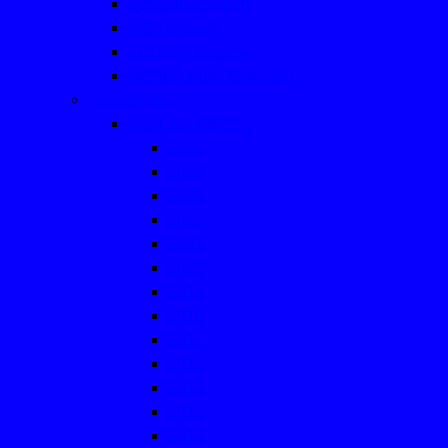
Seniorinnensport
Männersport
Frauengymnastik
Geräteturnen für Kinder
Tischtennis
Mannschaftsfotos
2025
2024
2023
2022
2021
2020
2019
2018
2017
2016
2014
2015
2013