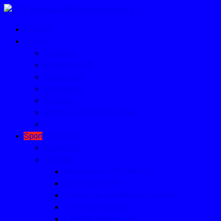
Home
Verein
Vorstand
Mitgliedschaft
Mailkontakt
Sponsoren
Satzung
Kinder- und Jugendschutz
Sport
Sportarten
Badminton
Fußball
Alte Herren Ü32/Ü40/Ü50
Alte Herren Ü50
Trainerliste und Ansprechpartner
TSV-Schiedsrichter
Fussball-Homepage