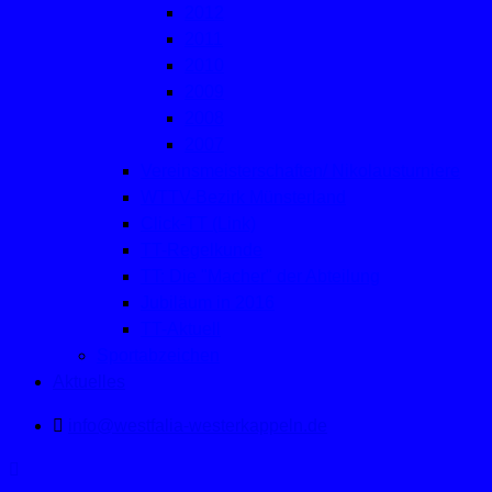
2012
2011
2010
2009
2008
2007
Vereinsmeisterschaften/ Nikolausturniere
WTTV-Bezirk Münsterland
Click-TT (Link)
TT-Regelkunde
TT: Die "Macher" der Abteilung
Jubiläum in 2016
TT-Aktuell
Sportabzeichen
Aktuelles
info@westfalia-westerkappeln.de