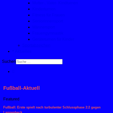
Mutter-, Vater- Kindturnen
Kinderturnen
Fitness für Frauen
Seniorinnensport
Männersport
Frauengymnastik
Geräteturnen für Kinder
Sportabzeichen
Aktuelles
Suchen
Fußball-Aktuell
Featured
Fußball: Erste spielt nach turbulenter Schlussphase 2:2 gegen
Laggenbeck