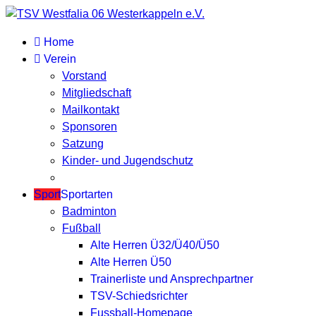
Home
Verein
Vorstand
Mitgliedschaft
Mailkontakt
Sponsoren
Satzung
Kinder- und Jugendschutz
Sport
Sportarten
Badminton
Fußball
Alte Herren Ü32/Ü40/Ü50
Alte Herren Ü50
Trainerliste und Ansprechpartner
TSV-Schiedsrichter
Fussball-Homepage