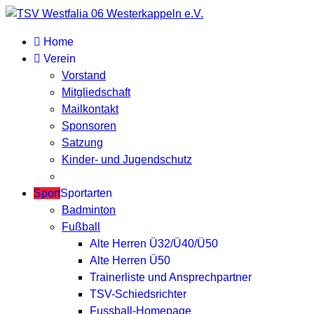
Home
Verein
Vorstand
Mitgliedschaft
Mailkontakt
Sponsoren
Satzung
Kinder- und Jugendschutz
Sport
Sportarten
Badminton
Fußball
Alte Herren Ü32/Ü40/Ü50
Alte Herren Ü50
Trainerliste und Ansprechpartner
TSV-Schiedsrichter
Fussball-Homepage