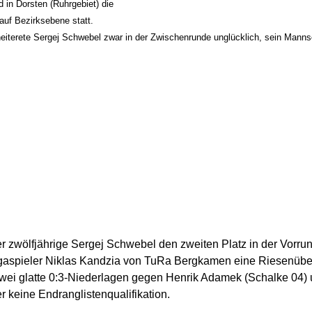
in Dorsten (Ruhrgebiet) die
 auf Bezirksebene statt.
cheiterete Sergej Schwebel zwar in der Zwischenrunde unglücklich, sein Mann
er zwölfjährige Sergej Schwebel den zweiten Platz in der Vorru
igaspieler Niklas Kandzia von TuRa Bergkamen eine Riesenüber
wei glatte 0:3-Niederlagen gegen Henrik Adamek (Schalke 04) 
 keine Endranglistenqualifikation.