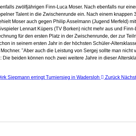
ebenfalls zwölfjährigen Finn-Luca Moser. Nach ebenfalls nur ein
pelner Talent in die Zwischenrunde ein. Nach einem knappen 3
hielt Moser auch gegen Philip Asselmann (Jugend Merfeld) mit
ivspieler Lennart Küpers (TV Borken) nicht mehr aus und Finn-
echnung für den ersten Platz in der Zwischenrunde, der zur Tei
schon in seinem ersten Jahr in der höchsten Schüler-Altersklass
 Mochner. "Aber auch die Leistung von Sergej sollte man nicht v
 Die beiden können noch zwei weitere Jahre in dieser Altersklas
 Dirk Siepmann erringt Turniersieg in Wadersloh
Zurück
Nächst