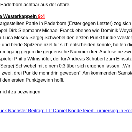
Paderborn achtbar aus der Affäre.
ia Westerkappeln
9:4
dargestellten Partie in Paderborn (Erster gegen Letzter) zog si
Doppel Dirk Siepmann/ Michael Franck ebenso wie Dominik Woyci
nn-Luca Moser/ Sergej Schwebel den ersten Punkt für die Weste
und beide Spitzeneinzel für sich entscheiden konnte, holten di
urchgang gegen die gegnerische Nummer drei. Auch seine zweit
eler Philip Wilmshöfer, der für Andreas Schubert zum Einsatz 
 Sergej Schwebel mit einem 0:3 über sich ergehen lassen. „Wir 
h zwei, drei Punkte mehr drin gewesen“. Am kommenden Samstag
 den ersten Punktgewinn hofft.
ück
Nächster Beitrag: TT: Daniel Kodde feiert Turniersieg in 