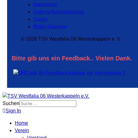
Impressum
Datenschutzerklaerung
Suche
Bilder-Galerien
© 2026 TSV Westfalia 06 Westerkappeln e. V.
Bitte gib uns ein Feedback.. Vielen Dank.
Suchen
Sign In
Home
Verein
Vorstand