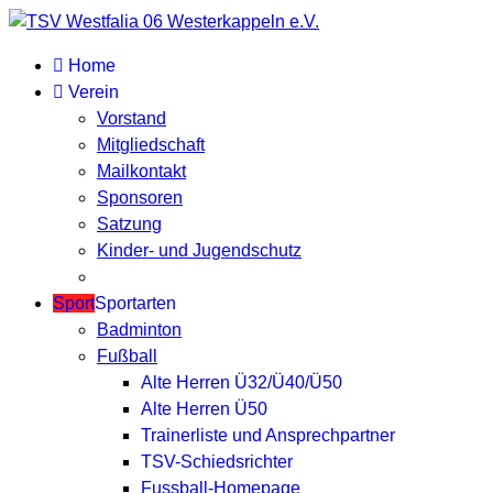
Home
Verein
Vorstand
Mitgliedschaft
Mailkontakt
Sponsoren
Satzung
Kinder- und Jugendschutz
Sport
Sportarten
Badminton
Fußball
Alte Herren Ü32/Ü40/Ü50
Alte Herren Ü50
Trainerliste und Ansprechpartner
TSV-Schiedsrichter
Fussball-Homepage