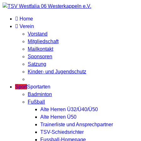
Home
Verein
Vorstand
Mitgliedschaft
Mailkontakt
Sponsoren
Satzung
Kinder- und Jugendschutz
Sport
Sportarten
Badminton
Fußball
Alte Herren Ü32/Ü40/Ü50
Alte Herren Ü50
Trainerliste und Ansprechpartner
TSV-Schiedsrichter
Fussball-Homepage