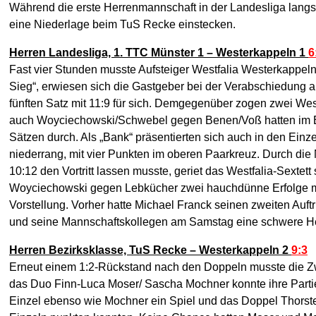
Während die erste Herrenmannschaft in der Landesliga langs
eine Niederlage beim TuS Recke einstecken.
Herren Landesliga, 1. TTC Münster 1 – Westerkappeln 1
6
Fast vier Stunden musste Aufsteiger Westfalia Westerkappeln 
Sieg“, erwiesen sich die Gastgeber bei der Verabschiedung al
fünften Satz mit 11:9 für sich. Demgegenüber zogen zwei We
auch Woyciechowski/Schwebel gegen Benen/Voß hatten im Ent
Sätzen durch. Als „Bank“ präsentierten sich auch in den Ei
niederrang, mit vier Punkten im oberen Paarkreuz. Durch die
10:12 den Vortritt lassen musste, geriet das Westfalia-Sext
Woyciechowski gegen Lebkücher zwei hauchdünne Erfolge mit 
Vorstellung. Vorher hatte Michael Franck seinen zweiten Auft
und seine Mannschaftskollegen am Samstag eine schwere H
Herren Bezirksklasse, TuS Recke – Westerkappeln 2
9:3
Erneut einem 1:2-Rückstand nach den Doppeln musste die Zwe
das Duo Finn-Luca Moser/ Sascha Mochner konnte ihre Partie 
Einzel ebenso wie Mochner ein Spiel und das Doppel Thorste