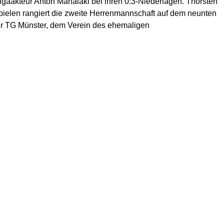
aakteur Anton Manalaki bei ihren 0:3-Niederlagen. Thorsten
Spielen rangiert die zweite Herrenmannschaft auf dem neunten
er TG Münster, dem Verein des ehemaligen