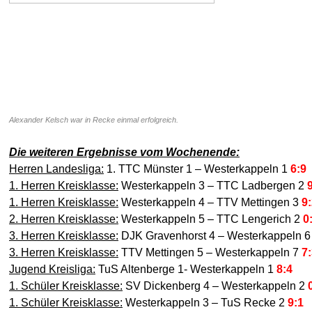
Alexander Kelsch war in Recke einmal erfolgreich.
Die weiteren Ergebnisse vom Wochenende:
Herren Landesliga:
1. TTC Münster 1 – Westerkappeln 1
6:9
1. Herren Kreisklasse:
Westerkappeln 3 – TTC Ladbergen 2
1. Herren Kreisklasse:
Westerkappeln 4 – TTV Mettingen 3
9
2. Herren Kreisklasse:
Westerkappeln 5 – TTC Lengerich 2
0
3. Herren Kreisklasse:
DJK Gravenhorst 4 – Westerkappeln 
3. Herren Kreisklasse:
TTV Mettingen 5 – Westerkappeln 7
7
Jugend Kreisliga:
TuS Altenberge 1- Westerkappeln 1
8:4
1. Schüler Kreisklasse:
SV Dickenberg 4 – Westerkappeln 2
1. Schüler Kreisklasse:
Westerkappeln 3 – TuS Recke 2
9:1