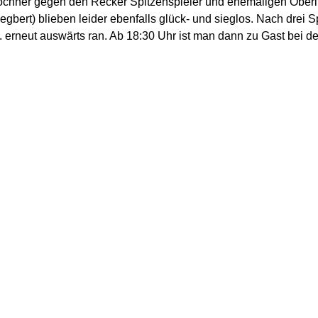
chner gegen den Recker Spitzenspieler und ehemaligen Oberlig
gbert) blieben leider ebenfalls glück- und sieglos. Nach drei 
erneut auswärts ran. Ab 18:30 Uhr ist man dann zu Gast bei d