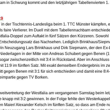
am in Schwung kommt und den letztjährigen Tabellenvierten 1.
:9
in der Tischtennis-Landesliga beim 1. TTC Münster kämpfen, ehe
s faire Verlierer. Im Duell mit dem Tabellennachbarn entschiede
stfalia-Doppel zum Auftakt in fünf Sätzen den Kürzeren. Sowo
scheidungssatz das Nachsehen. Lediglich Brinkhaus/Siepmann 
nzeln Neuzugang Lars Brinkhaus und Dirk Siepmann, der den Ex-
 Niederlagen in der Mitte von Andreas Schubert gegen Benen (1
ett sogar zwischenzeitlich mit 3:4 in Rückstand. Aber im Ansch
11:9 im fünften Satz. Mit exakt demselben Endergebnis im zw
ritt gegen Benen mit 3:1 für sich entschieden und damit eine 8:
eimpartie gegen TV Borken.
itvertretung der Westfalia am vergangenen Samstag beim letzt
knapp mit 3:2 gewinnen. In der Folge fehlte den Westerkappeln
n Maier/ Alexander Kelsch im fünften Satz, so dass am Ende nu