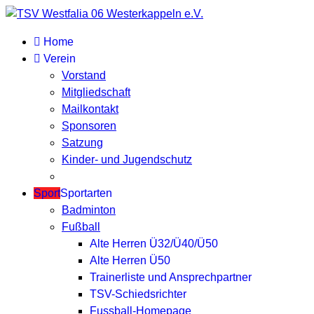
Home
Verein
Vorstand
Mitgliedschaft
Mailkontakt
Sponsoren
Satzung
Kinder- und Jugendschutz
Sport
Sportarten
Badminton
Fußball
Alte Herren Ü32/Ü40/Ü50
Alte Herren Ü50
Trainerliste und Ansprechpartner
TSV-Schiedsrichter
Fussball-Homepage