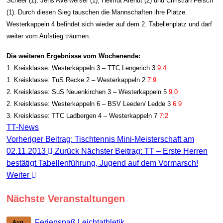
Scheer (1), Jens Averwerser (1), Helmut Arendt (2) und Christian Felsch
(1). Durch diesen Sieg tauschen die Mannschaften ihre Plätze.
Westerkappeln 4 befindet sich wieder auf dem 2. Tabellenplatz und darf
weiter vom Aufstieg träumen.
Die weiteren Ergebnisse vom Wochenende:
1. Kreisklasse: Westerkappeln 3 – TTC Lengerich 3
9:4
1. Kreisklasse: TuS Recke 2 – Westerkappeln 2
7:9
2. Kreisklasse: SuS Neuenkirchen 3 – Westerkappeln 5
9:0
2. Kreisklasse: Westerkappeln 6 – BSV Leeden/ Ledde 3
6:9
3. Kreisklasse: TTC Ladbergen 4 – Westerkappeln 7
7:2
TT-News
Vorheriger Beitrag: Tischtennis Mini-Meisterschaft am
02.11.2013
Zurück
Nächster Beitrag: TT – Erste Herren
bestätigt Tabellenführung, Jugend auf dem Vormarsch!
Weiter
Nächste Veranstaltungen
Ferienspaß Leichtathletik
Aug.