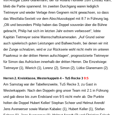
von Ansgar Lütke Glanemann, der für Roland Hünteler zum Einsatz kam,
blieb die Partie spannend. Im zweiten Durchgang waren lediglich
Tietmeyer und wieder Verlage ihren Gegnern nicht gewachsen, so dass
das Westfalia-Sextett vor dem Abschlussdoppel mit 8:7 in Führung lag.
„Olli und besonders Philip haben das Doppel souverän über die Bühne
gebracht, Philip hat sich im letzten Jahr extrem verbessert“, lobte
Kapitän Tietmeyer seine Mannschaftskameraden. „Auf Grund seiner
auch spielerisch guten Leistungen und Ballwechseln, bei denen wir mit
der Zunge schnalzen, wird er zur Rückserie wohl nicht mehr im unteren
Paarkreuz in der dritten Herren aufschlagen“, prognostizierte Tietmeyer
für Simon das Aufrücken innerhalb der dritten Herren. Die Einzelsiege:
Tietmeyer (1), Wierich (1), Lorenz (2), Simon (2), Lütke Glanemann (2).
Herren 2. Kreisklasse, Westerkappeln 4 – TuS Recke 3
9:5
Am Samstag war der Tabellenzweite, TuS Recke 3, zu Gast in
Westerkappeln. Nach den Doppeln ging unser Team mit 2:1 in Führung
und gab diese bis zum Endstand von 9:5 nicht mehr ab. Die Punkte
holten die Doppel Hubert Keller/ Stephan Scheer und Helmut Arendt/
Jens Averwerser sowie Marian Kabalec (1), Hubert Keller (1), Stefan