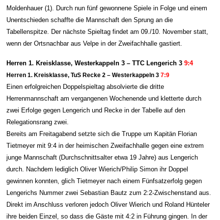
Moldenhauer (1). Durch nun fünf gewonnene Spiele in Folge und einem
Unentschieden schaffte die Mannschaft den Sprung an die
Tabellenspitze. Der nächste Spieltag findet am 09./10. November
statt,
wenn der
Ortsnachbar aus Velpe in der Zweifachhalle gastiert.
Herren 1. Kreisklasse, Westerkappeln 3 – TTC Lengerich 3
9:4
Herren 1. Kreisklasse, TuS Recke 2 – Westerkappeln 3
7:9
Einen erfolgreichen Doppelspieltag absolvierte die dritte
Herrenmannschaft am vergangenen Wochenende und kletterte durch
zwei Erfolge gegen Lengerich und Recke in der Tabelle auf den
Relegationsrang zwei.
Bereits am Freitagabend setzte sich die Truppe um Kapitän Florian
Tietmeyer mit 9:4 in der heimischen Zweifachhalle gegen eine extrem
junge Mannschaft (Durchschnittsalter etwa 19 Jahre) aus Lengerich
durch. Nachdem lediglich Oliver Wierich/Philip Simon ihr Doppel
gewinnen konnten, glich Tietmeyer nach einem Fünfsatzerfolg gegen
Lengerichs Nummer zwei Sebastian Bautz zum 2:2-Zwischenstand aus.
Direkt im Anschluss verloren jedoch Oliver Wierich und Roland Hünteler
ihre beiden Einzel, so dass die Gäste mit 4:2 in Führung gingen. In der