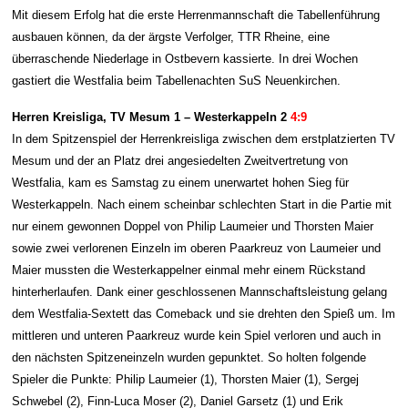
Mit diesem Erfolg hat die erste Herrenmannschaft die Tabellenführung
ausbauen können, da der ärgste Verfolger, TTR Rheine, eine
überraschende Niederlage in Ostbevern kassierte. In drei Wochen
gastiert die Westfalia beim Tabellenachten SuS Neuenkirchen.
Herren Kreisliga, TV Mesum 1 – Westerkappeln 2
4:9
In dem Spitzenspiel der Herrenkreisliga zwischen dem erstplatzierten TV
Mesum und der an Platz drei angesiedelten Zweitvertretung von
Westfalia, kam es Samstag zu einem unerwartet hohen Sieg für
Westerkappeln. Nach einem scheinbar schlechten Start in die Partie mit
nur einem gewonnen Doppel von Philip Laumeier und Thorsten Maier
sowie zwei verlorenen Einzeln im oberen Paarkreuz von Laumeier und
Maier mussten die Westerkappelner einmal mehr einem Rückstand
hinterherlaufen. Dank einer geschlossenen Mannschaftsleistung gelang
dem Westfalia-Sextett das Comeback und sie drehten den Spieß um. Im
mittleren und unteren Paarkreuz wurde kein Spiel verloren und auch in
den nächsten Spitzeneinzeln wurden gepunktet. So holten folgende
Spieler die Punkte: Philip Laumeier (1), Thorsten Maier (1), Sergej
Schwebel (2), Finn-Luca Moser (2), Daniel Garsetz (1) und Erik