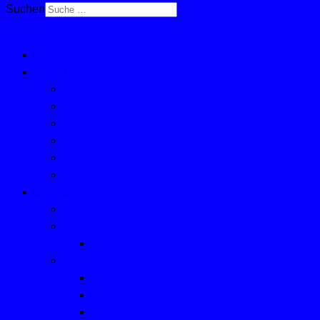
Suchen
Sign In
Home
Verein
Vorstand
Mitgliedschaft
Sponsoren
Mailkontakt
Satzung
Kinder- und Jugendschutz
Sportarten
Badminton
Fußball (Jugend)
Fußball-Aktuell
Fußball
Alte Herren Ü32/Ü40/Ü50
Alte Herren Ü50
Trainerliste und Ansprechpartner