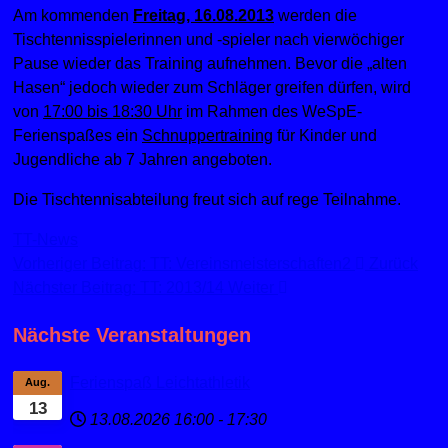
Am kommenden
Freitag, 16.08.2013
werden die
Tischtennisspielerinnen und -spieler nach vierwöchiger
Pause wieder das Training aufnehmen. Bevor die „alten
Hasen“ jedoch wieder zum Schläger greifen dürfen, wird
von
17:00 bis 18:30 Uhr
im Rahmen des WeSpE-
Ferienspaßes ein
Schnuppertraining
für Kinder und
Jugendliche ab 7 Jahren angeboten.
Die Tischtennisabteilung freut sich auf rege Teilnahme.
TT-News
Vorheriger Beitrag: TT: Vereinsmeisterschaften2
Zurück
Nächster Beitrag: TT: 2013/14
Weiter
Nächste Veranstaltungen
Ferienspaß Leichtathletik
Aug.
13
13.08.2026
16:00
-
17:30