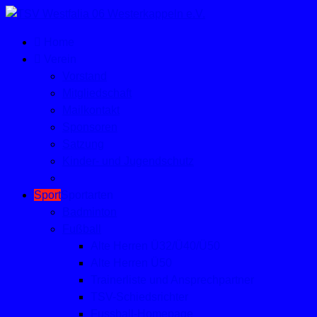
Home
Verein
Vorstand
Mitgliedschaft
Mailkontakt
Sponsoren
Satzung
Kinder- und Jugendschutz
Sport
Sportarten
Badminton
Fußball
Alte Herren Ü32/Ü40/Ü50
Alte Herren Ü50
Trainerliste und Ansprechpartner
TSV-Schiedsrichter
Fussball-Homepage