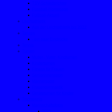
TSV-Schiedsrichter
Fussball-Homepage
Fußball-Aktuell
Leichtathletik
Aus der Leichtathletik bis 2022
Tanzen
- ein paar Eindrücke
Tennis
Turnen
Mutter-, Vater- Kindturnen
Kinderturnen
Fitness für Frauen
Seniorinnensport
Männersport
Frauengymnastik
Geräteturnen für Kinder
Tischtennis
Mannschaftsfotos
2025