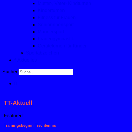
Mutter-, Vater- Kindturnen
Kinderturnen
Fitness für Frauen
Seniorinnensport
Männersport
Frauengymnastik
Geräteturnen für Kinder
Sportabzeichen
Aktuelles
Suchen
TT-Aktuell
Featured
Trainingsbeginn Tischtennis