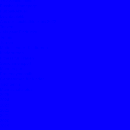
TSV-Schiedsrichter
Fussball-Homepage
Fußball-Aktuell
Leichtathletik
Aus der Leichtathletik bis 2022
Tanzen
- ein paar Eindrücke
Tennis
Turnen
Mutter-, Vater- Kindturnen
Kinderturnen
Fitness für Frauen
Seniorinnensport
Männersport
Frauengymnastik
Geräteturnen für Kinder
Tischtennis
Mannschaftsfotos
2025
2024
2023
2022
2021
2020
2019