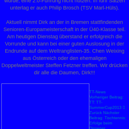
wurde, eine 2:0-Führung nicht nutzen. In fünf Sätzen
unterlag er auch Philip Brosch (TSV Marl-Hüls).
Aktuell nimmt Dirk an der in Bremen stattfindenden
Senioren-Europameisterschaft in der Ü40-Klasse teil.
Am heutigen Dienstag überstand er erfolgreich die
Vorrunde und kann bei einer guten Auslosung in der
Endrunde auf dem Weltranglisten-35. Chen Weixing
aus Österreich oder den ehemaligen
Doppelweltmeister Steffen Fetzner treffen. Wir drücken
dir alle die Daumen, Dirk!!!
TT-News
Vorheriger Beitrag:
TT: TT-
SummerCup2013
Zurück
Nächster
Beitrag: Tischtennis:
Erfolge beim
Dissener