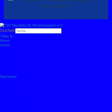
Suchen
Sign In
Home
Verein
Vorstand
Mitgliedschaft
Sponsoren
Mailkontakt
Satzung
Kinder- und Jugendschutz
Sportarten
Badminton
Fußball (Jugend)
Fußball-Aktuell
Fußball
Alte Herren Ü32/Ü40/Ü50
Alte Herren Ü50
Trainerliste und Ansprechpartner