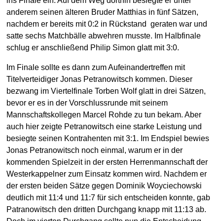
ins Finale ein. Auf dem Weg dorthin besiegte er unter
anderem seinen älteren Bruder Matthias in fünf Sätzen,
nachdem er bereits mit 0:2 in Rückstand geraten war und
satte sechs Matchbälle abwehren musste. Im Halbfinale
schlug er anschließend Philip Simon glatt mit 3:0.
Im Finale sollte es dann zum Aufeinandertreffen mit
Titelverteidiger Jonas Petranowitsch kommen. Dieser
bezwang im Viertelfinale Torben Wolf glatt in drei Sätzen,
bevor er es in der Vorschlussrunde mit seinem
Mannschaftskollegen Marcel Rohde zu tun bekam. Aber
auch hier zeigte Petranowitsch eine starke Leistung und
besiegte seinen Kontrahenten mit 3:1. Im Endspiel bewies
Jonas Petranowitsch noch einmal, warum er in der
kommenden Spielzeit in der ersten Herrenmannschaft der
Westerkappelner zum Einsatz kommen wird. Nachdem er
der ersten beiden Sätze gegen Dominik Woyciechowski
deutlich mit 11:4 und 11:7 für sich entscheiden konnte, gab
Patranowitsch den dritten Durchgang knapp mit 11:13 ab.