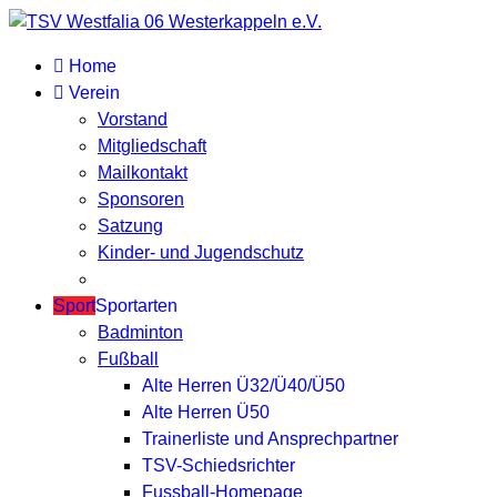
Home
Verein
Vorstand
Mitgliedschaft
Mailkontakt
Sponsoren
Satzung
Kinder- und Jugendschutz
Sport
Sportarten
Badminton
Fußball
Alte Herren Ü32/Ü40/Ü50
Alte Herren Ü50
Trainerliste und Ansprechpartner
TSV-Schiedsrichter
Fussball-Homepage