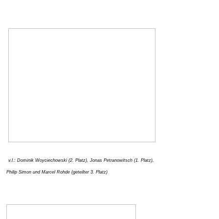
v.l.: Dominik Woyciechowski (2. Platz), Jonas Petranowitsch (1. Platz),
Philip Simon und Marcel Rohde (geteilter 3. Platz)