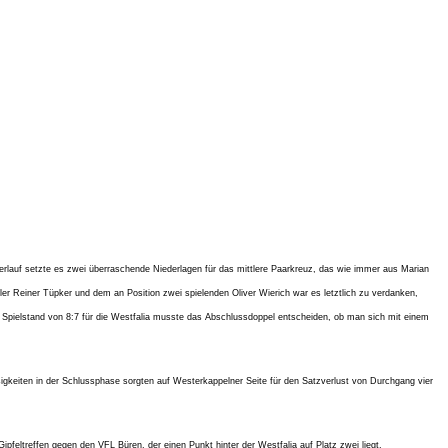
erlauf setzte es zwei überraschende Niederlagen für das mittlere Paarkreuz, das wie immer aus Marian
 Reiner Tüpker und dem an Position zwei spielenden Oliver Wierich war es letztlich zu verdanken,
 Spielstand von 8:7 für die Westfalia musste das Abschlussdoppel entscheiden, ob man sich mit einem
igkeiten in der Schlussphase sorgten auf Westerkappelner Seite für den Satzverlust von Durchgang vier
feltreffen gegen den VFL Büren, der einen Punkt hinter der Westfalia auf Platz zwei liegt.