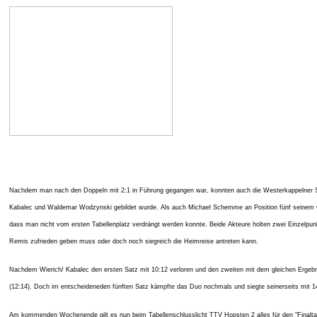
Nachdem man nach den Doppeln mit 2:1 in Führung gegangen war, konnten auch die Westerkappelner Spitz
Kabalec und Waldemar Wodzynski gebildet wurde. Als auch Michael Schemme an Position fünf seinem Ge
dass man nicht vom ersten Tabellenplatz verdrängt werden konnte. Beide Akteure holten zwei Einzelpu
Remis zufrieden geben muss oder doch noch siegreich die Heimreise antreten kann.
Nachdem Wierich/ Kabalec den ersten Satz mit 10:12 verloren und den zweiten mit dem gleichen Ergebni
(12:14). Doch im entscheideneden fünften Satz kämpfte das Duo nochmals und siegte seinerseits mit 1
Am kommenden Wochenende gilt es nun beim Tabellenschlusslicht TTV Hopsten 2 alles für den "Finaltag" 