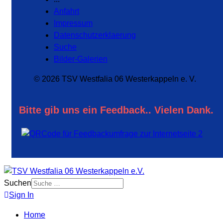
Anfahrt
Impressum
Datenschutzerklaerung
Suche
Bilder-Galerien
© 2026 TSV Westfalia 06 Westerkappeln e. V.
Bitte gib uns ein Feedback.. Vielen Dank.
Suchen
Sign In
Home