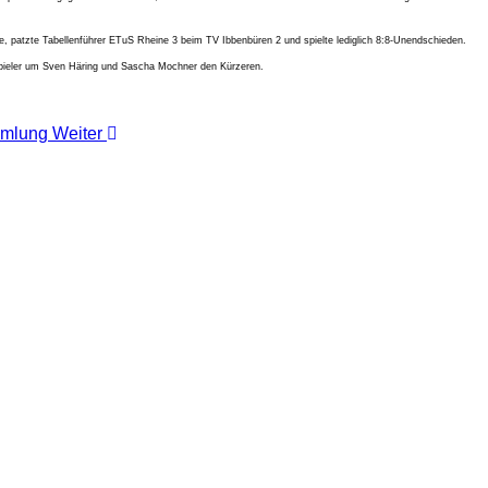
, patzte Tabellenführer ETuS Rheine 3 beim TV Ibbenbüren 2 und spielte lediglich 8:8-Unendschieden.
e Spieler um Sven Häring und Sascha Mochner den Kürzeren.
ammlung
Weiter