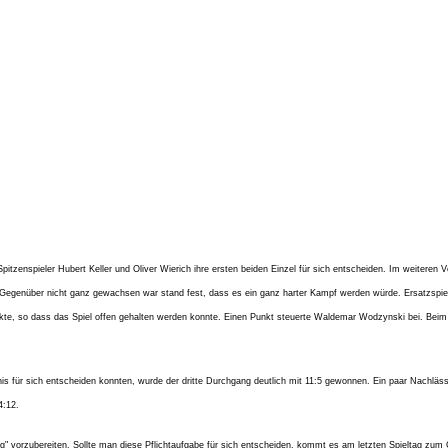
enspieler Hubert Keller und Oliver Wierich ihre ersten beiden Einzel für sich entscheiden. Im weiteren V
genüber nicht ganz gewachsen war stand fest, dass es ein ganz harter Kampf werden würde. Ersatzspieler
nkte, so dass das Spiel offen gehalten werden konnte. Einen Punkt steuerte Waldemar Wodzynski bei. Beim
s für sich entscheiden konnten, wurde der dritte Durchgang deutlich mit 11:5 gewonnen. Ein paar Nachläss
4:12.
vorzubereiten. Sollte man diese Pflichtaufgabe für sich entscheiden, kommt es am letzten Spieltag zum Gip