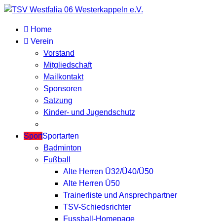
Home
Verein
Vorstand
Mitgliedschaft
Mailkontakt
Sponsoren
Satzung
Kinder- und Jugendschutz
Sport
Sportarten
Badminton
Fußball
Alte Herren Ü32/Ü40/Ü50
Alte Herren Ü50
Trainerliste und Ansprechpartner
TSV-Schiedsrichter
Fussball-Homepage