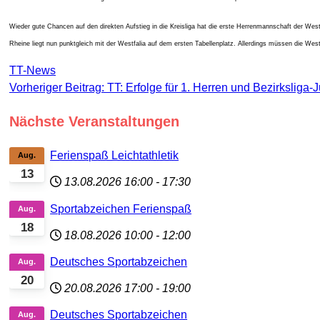
Wieder gute Chancen auf den direkten Aufstieg in die Kreisliga hat die erste Herrenmannschaft der We
Rheine liegt nun punktgleich mit der Westfalia auf dem ersten Tabellenplatz. Allerdings müssen die We
TT-News
Vorheriger Beitrag: TT: Erfolge für 1. Herren und Bezirksliga
Nächste Veranstaltungen
Ferienspaß Leichtathletik
Aug.
13
13.08.2026
16:00
-
17:30
Sportabzeichen Ferienspaß
Aug.
18
18.08.2026
10:00
-
12:00
Deutsches Sportabzeichen
Aug.
20
20.08.2026
17:00
-
19:00
Deutsches Sportabzeichen
Aug.