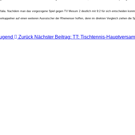
stfalia. Nachdem man das vorgezogene Spiel gegen TV Mesum 2 deutlich mit 9:2 für sich entscheiden konnte
sterkappelner auf einen weiteren Ausrutscher der Rheinenser hoffen, denn im direkten Vergleich ziehen di
-Jugend
Zurück
Nächster Beitrag: TT: Tischtennis-Hauptvers