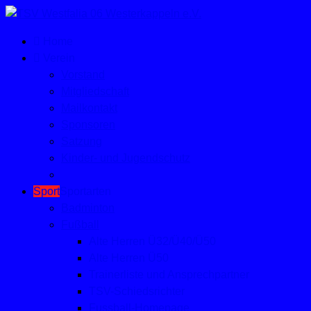
Home
Verein
Vorstand
Mitgliedschaft
Mailkontakt
Sponsoren
Satzung
Kinder- und Jugendschutz
Sport
Sportarten
Badminton
Fußball
Alte Herren Ü32/Ü40/Ü50
Alte Herren Ü50
Trainerliste und Ansprechpartner
TSV-Schiedsrichter
Fussball-Homepage