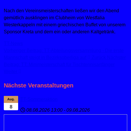
Nach den Vereinsmeisterschaften ließen wir den Abend
gemütlich ausklingen im Clubheim von Westfalia
Westerkappeln mit einem griechischen Buffet von unserem
Sponsor Kreta und dem ein oder anderen Kaltgetränk.
TT-News
Vorheriger Beitrag: TT-Abteilungsversammlung - Die erste
Mannschaft steigt in Bezirksoberliga auf
Zurück
Nächster
Beitrag: TT: Minimeisterschaft für Tischtennisanfänger
Weiter
Nächste Veranstaltungen
TT-Sommeraktion
Aug.
8
08.08.2026
13:00
-
09.08.2026