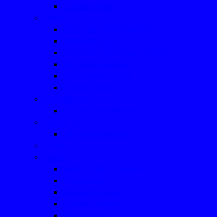
Fußball-Aktuell
Fußball
Alte Herren Ü32/Ü40/Ü50
Alte Herren Ü50
Trainerliste und Ansprechpartner
TSV-Schiedsrichter
Fussball-Homepage
Fußball-Aktuell
Leichtathletik
Aus der Leichtathletik bis 2022
Tanzen
- ein paar Eindrücke
Tennis
Turnen
Mutter-, Vater- Kindturnen
Kinderturnen
Fitness für Frauen
Seniorinnensport
Männersport