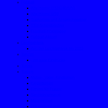
Fußball
Alte Herren Ü32/Ü40/Ü50
Alte Herren Ü50
Trainerliste und Ansprechpartner
TSV-Schiedsrichter
Fussball-Homepage
Fußball-Aktuell
Leichtathletik
Aus der Leichtathletik bis 2022
Tanzen
- ein paar Eindrücke
Tennis
Turnen
Mutter-, Vater- Kindturnen
Kinderturnen
Fitness für Frauen
Seniorinnensport
Männersport
Frauengymnastik