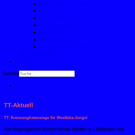
Mutter-, Vater- Kindturnen
Kinderturnen
Fitness für Frauen
Seniorinnensport
Männersport
Frauengymnastik
Geräteturnen für Kinder
Sportabzeichen
Aktuelles
Suchen
TT-Aktuell
TT: Kreisranglistensiege für Westfalia-Jungs!
Am vergangenen Wochenende fanden in Ladbergen die