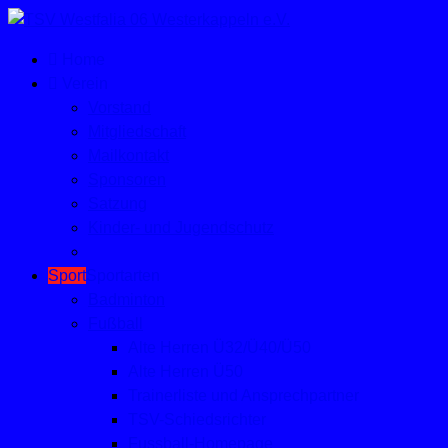
Home
Verein
Vorstand
Mitgliedschaft
Mailkontakt
Sponsoren
Satzung
Kinder- und Jugendschutz
Sport
Sportarten
Badminton
Fußball
Alte Herren Ü32/Ü40/Ü50
Alte Herren Ü50
Trainerliste und Ansprechpartner
TSV-Schiedsrichter
Fussball-Homepage