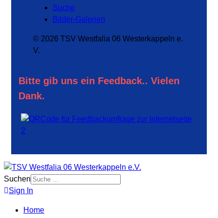
Suche
Bilder-Galerien
© 2026 TSV Westfalia 06 Westerkappeln e.
V.
Bitte gib uns ein Feedback.. Vielen
Dank.
Suchen
Sign In
Home