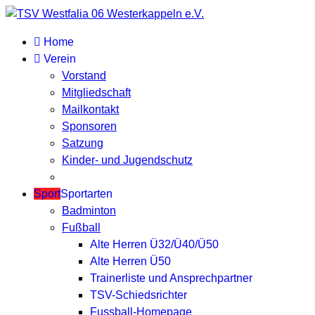
Home
Verein
Vorstand
Mitgliedschaft
Mailkontakt
Sponsoren
Satzung
Kinder- und Jugendschutz
Sport
Sportarten
Badminton
Fußball
Alte Herren Ü32/Ü40/Ü50
Alte Herren Ü50
Trainerliste und Ansprechpartner
TSV-Schiedsrichter
Fussball-Homepage