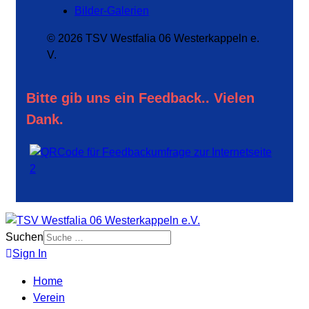
Bilder-Galerien
© 2026 TSV Westfalia 06 Westerkappeln e.
V.
Bitte gib uns ein Feedback.. Vielen
Dank.
Suchen
Sign In
Home
Verein