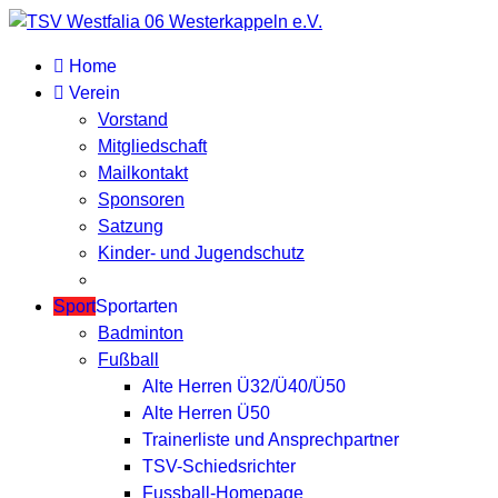
Home
Verein
Vorstand
Mitgliedschaft
Mailkontakt
Sponsoren
Satzung
Kinder- und Jugendschutz
Sport
Sportarten
Badminton
Fußball
Alte Herren Ü32/Ü40/Ü50
Alte Herren Ü50
Trainerliste und Ansprechpartner
TSV-Schiedsrichter
Fussball-Homepage