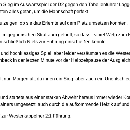
in Sieg im Auswärtsspiel der D2 gegen den Tabellenführer Lagg
ten alles getan, um die Mannschaft perfekt
u zeigen, ob sie das Erlernte auf dem Platz umsetzen konnten.
m gegnerischen Strafraum gefoult, so dass Daniel Welp zum Elfm
nn schließlich Niels zur Führung einschießen konnte.
s und hochklassiges Spiel, aber leider versäumten es die West
eck in der letzten Minute vor der Halbzeitpause der Ausgleich,
 nun Morgenluft, da ihnen ein Sieg, aber auch ein Unentschied
 und startete aus einer starken Abwehr heraus immer wieder Kon
iners umgesetzt, auch durch die aufkommende Hektik auf und n
f zur Westerkappelner 2:1 Führung,