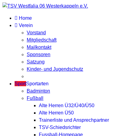
Home
Verein
Vorstand
Mitgliedschaft
Mailkontakt
Sponsoren
Satzung
Kinder- und Jugendschutz
Sport
Sportarten
Badminton
Fußball
Alte Herren Ü32/Ü40/Ü50
Alte Herren Ü50
Trainerliste und Ansprechpartner
TSV-Schiedsrichter
Fussball-Homepage