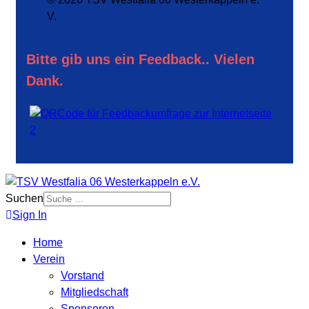
V.
Bitte gib uns ein Feedback.. Vielen
Dank.
Suchen
Sign In
Home
Verein
Vorstand
Mitgliedschaft
Sponsoren