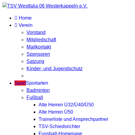
Home
Verein
Vorstand
Mitgliedschaft
Mailkontakt
Sponsoren
Satzung
Kinder- und Jugendschutz
Sport
Sportarten
Badminton
Fußball
Alte Herren Ü32/Ü40/Ü50
Alte Herren Ü50
Trainerliste und Ansprechpartner
TSV-Schiedsrichter
Fussball-Homepage