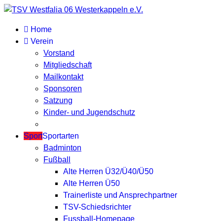
Home
Verein
Vorstand
Mitgliedschaft
Mailkontakt
Sponsoren
Satzung
Kinder- und Jugendschutz
Sport
Sportarten
Badminton
Fußball
Alte Herren Ü32/Ü40/Ü50
Alte Herren Ü50
Trainerliste und Ansprechpartner
TSV-Schiedsrichter
Fussball-Homepage