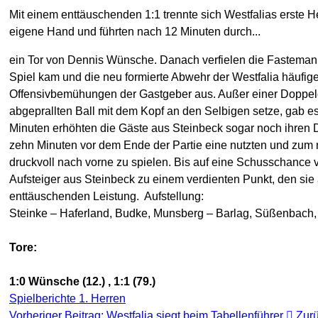
Mit einem enttäuschenden 1:1 trennte sich Westfalias erste
eigene Hand und führten nach 12 Minuten durch...
ein Tor von Dennis Wünsche. Danach verfielen die Fastemannen
Spiel kam und die neu formierte Abwehr der Westfalia häufiger
Offensivbemühungen der Gastgeber aus. Außer einer Doppelch
abgeprallten Ball mit dem Kopf an den Selbigen setze, gab es
Minuten erhöhten die Gäste aus Steinbeck sogar noch ihren D
zehn Minuten vor dem Ende der Partie eine nutzten und zum ni
druckvoll nach vorne zu spielen. Bis auf eine Schusschance 
Aufsteiger aus Steinbeck zu einem verdienten Punkt, den sie
enttäuschenden Leistung. Aufstellung:
Steinke – Haferland, Budke, Munsberg – Barlag, Süßenbach, 
Tore:
1:0 Wünsche (12.) , 1:1 (79.)
Spielberichte 1. Herren
Vorheriger Beitrag: Westfalia siegt beim Tabellenführer
Zur