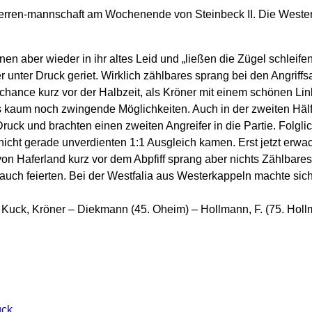
 Herren-mannschaft am Wochenende von Steinbeck II. Die Wester
 aber wieder in ihr altes Leid und „ließen die Zügel schleifen
 unter Druck geriet. Wirklich zählbares sprang bei den Angriff
ance kurz vor der Halbzeit, als Kröner mit einem schönen Li
 kaum noch zwingende Möglichkeiten. Auch in der zweiten Hälfte 
ruck und brachten einen zweiten Angreifer in die Partie. Fol
cht gerade unverdienten 1:1 Ausgleich kamen. Erst jetzt erwac
von Haferland kurz vor dem Abpfiff sprang aber nichts Zählbare
 auch feierten. Bei der Westfalia aus Westerkappeln machte sic
Kuck, Kröner – Diekmann (45. Oheim) – Hollmann, F. (75. Holl
ück