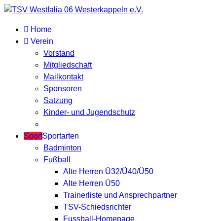
Home
Verein
Vorstand
Mitgliedschaft
Mailkontakt
Sponsoren
Satzung
Kinder- und Jugendschutz
Sport
Sportarten
Badminton
Fußball
Alte Herren Ü32/Ü40/Ü50
Alte Herren Ü50
Trainerliste und Ansprechpartner
TSV-Schiedsrichter
Fussball-Homepage