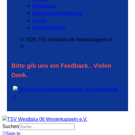
Impressum
Datenschutzerklaerung
Suche
Bilder-Galerien
© 2026 TSV Westfalia 06 Westerkappeln e.
V.
Bitte gib uns ein Feedback.. Vielen
Dank.
Suchen
Sign In