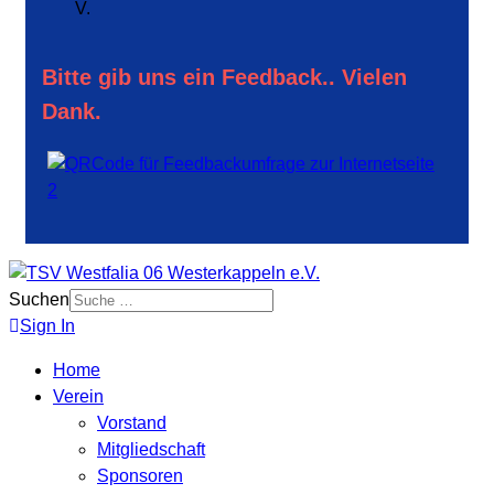
V.
Bitte gib uns ein Feedback.. Vielen
Dank.
Suchen
Sign In
Home
Verein
Vorstand
Mitgliedschaft
Sponsoren