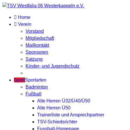
Home
Verein
Vorstand
Mitgliedschaft
Mailkontakt
Sponsoren
Satzung
Kinder- und Jugendschutz
Sport
Sportarten
Badminton
Fußball
Alte Herren Ü32/Ü40/Ü50
Alte Herren Ü50
Trainerliste und Ansprechpartner
TSV-Schiedsrichter
Fussball-Homepage