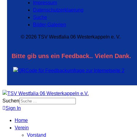
Impressum
Datenschutzerklaerung
Suche
Bilder-Galerien
© 2026 TSV Westfalia 06 Westerkappeln e. V.
Bitte gib uns ein Feedback.. Vielen Dank.
Suchen
Sign In
Home
Verein
Vorstand