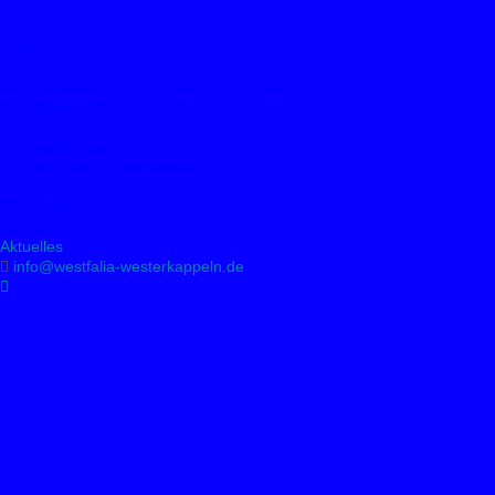
2010
2009
2008
2007
Vereinsmeisterschaften/ Nikolausturniere
WTTV-Bezirk Münsterland
Click-TT (Link)
TT-Regelkunde
TT: Die "Macher" der Abteilung
Jubiläum in 2016
TT-Aktuell
Sportabzeichen
Aktuelles
info@westfalia-westerkappeln.de