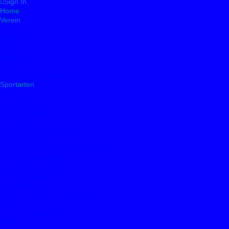
Sign In
Home
Verein
Vorstand
Mitgliedschaft
Sponsoren
Mailkontakt
Satzung
Kinder- und Jugendschutz
Sportarten
Badminton
Fußball (Jugend)
Fußball-Aktuell
Fußball
Alte Herren Ü32/Ü40/Ü50
Alte Herren Ü50
Trainerliste und Ansprechpartner
TSV-Schiedsrichter
Fussball-Homepage
Fußball-Aktuell
Leichtathletik
Aus der Leichtathletik bis 2022
Tanzen
- ein paar Eindrücke
Tennis