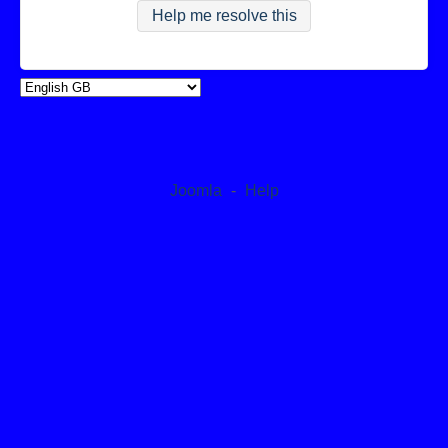
Help me resolve this
Joomla
-
Help