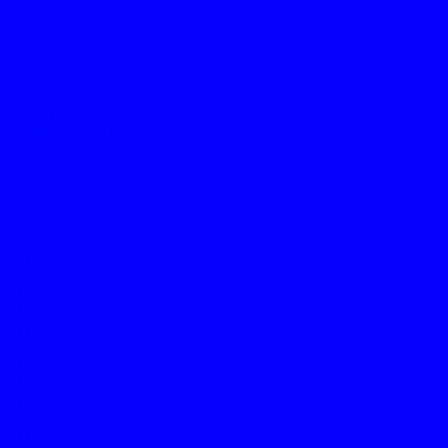
Turnen
Mutter-, Vater- Kindturnen
Kinderturnen
Fitness für Frauen
Seniorinnensport
Männersport
Frauengymnastik
Geräteturnen für Kinder
Tischtennis
Mannschaftsfotos
2025
2024
2023
2022
2021
2020
2019
2018
2017
2016
2014
2015
2013
2012
2011