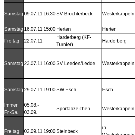
Samstag
09.07.11
16:30
SV Brochterbeck
Westerkappeln
Samstag
16.07.11
15:00
Herten
Herten
Harderberg (KF-
Freitag
22.07.11
Harderberg
Turnier)
Samstag
23.07.11
16:00
SV Leeden/Ledde
Westerkappeln
Samstag
29.07.11
19:00
SW Esch
Esch
Immer
05.08.-
Sportabzeichen
Westerkappeln
Fr.-Sa.
03.09.
in
Freitag
02.09.11
19:00
Steinbeck
Westerkappeln