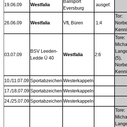
Ballsport
19.06.09
Westfalia
ausgef.
Eversburg
Tor:
26.06.09
Westfalia
VfL Büren
1:4
Norbe
Kenn
Tore:
Micha
BSV Leeden-
Lang
03.07.09
Westfalia
2:6
Ledde Ü 40
(5),
Norbe
Kenn
10./11.07.09
Sportabzeichen
Westerkappeln
17./18.07.09
Sportabzeichen
Westerkappeln
24./25.07.09
Sportabzeichen
Westerkappeln
Tore:
Micha
Lange