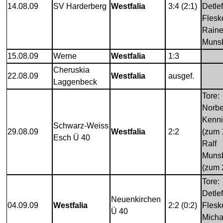
14.08.09
SV Harderberg
Westfalia
3:4 (2:1)
Detlef
Flesk
Raine
Muns
15.08.09
Werne
Westfalia
1:3
Cheruskia
22.08.09
Westfalia
ausgef.
Laggenbeck
Tore:
Norbe
Kenn
Schwarz-Weiss
29.08.09
Westfalia
2:2
(zum 1
Esch Ü 40
Ralf
Muns
(zum 
Tore:
Detlef
Neuenkirchen
04.09.09
Westfalia
2:2 (0:2)
Flesk
Ü 40
Micha