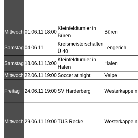
Kleinfeldturnier in
Mittwoch
01.06.11
18:00
Büren
Büren
Kreismeisterschaften
Samstag
04.06.11
Lengerich
Ü 40
Kleinfeldturnier in
Samstag
18.06.11
13:00
Halen
Halen
Mittwoch
22.06.11
19:00
Soccer at night
Velpe
Freitag
24.06.11
19:00
SV Harderberg
Westerkappeln
Mittwoch
29.06.11
19:00
TUS Recke
Westerkappeln