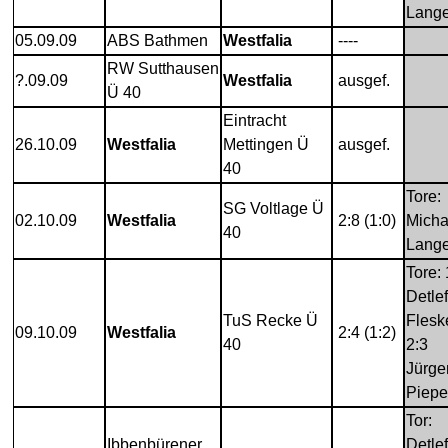
Lang
05.09.09
ABS Bathmen
Westfalia
----
RW Sutthausen
?.09.09
Westfalia
ausgef.
Ü 40
Eintracht
26.10.09
Westfalia
Mettingen Ü
ausgef.
40
Tore:
SG Voltlage Ü
02.10.09
Westfalia
2:8 (1:0)
Micha
40
Lange
Tore: 
Detlef
TuS Recke Ü
Flesk
09.10.09
Westfalia
2:4 (1:2)
40
2:3
Jürge
Piepe
Tor:
Ibbenbürener
Detlef