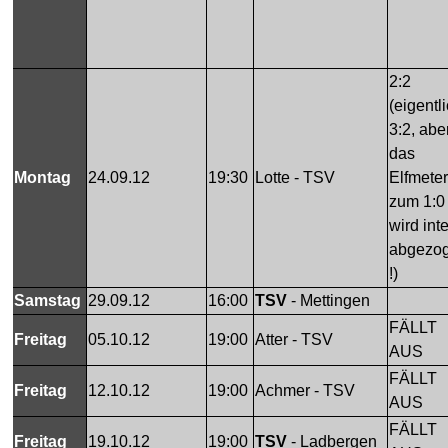
2:2
(eigentl
3:2, abe
das
Montag
24.09.12
19:30
Lotte - TSV
Elfmeter
zum 1:0
wird int
abgezo
!)
Samstag
29.09.12
16:00
TSV
- Mettingen
FÄLLT
Freitag
05.10.12
19:00
Atter - TSV
AUS
FÄLLT
Freitag
12.10.12
19:00
Achmer - TSV
AUS
FÄLLT
Freitag
19.10.12
19:00
TSV
- Ladbergen