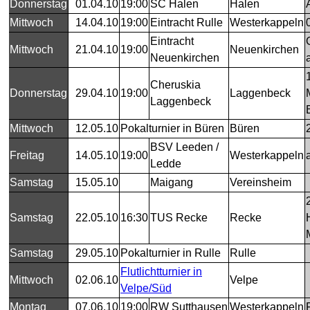
Donnerstag
01.04.10
19:00
SC Halen
Halen
Mittwoch
14.04.10
19:00
Eintracht Rulle
Westerkappeln
Eintracht
Mittwoch
21.04.10
19:00
Neuenkirchen
Neuenkirchen
Cheruskia
Donnerstag
29.04.10
19:00
Laggenbeck
Laggenbeck
Mittwoch
12.05.10
Pokalturnier in Büren
Büren
BSV Leeden /
Freitag
14.05.10
19:00
Westerkappeln
Ledde
Samstag
15.05.10
Maigang
Vereinsheim
Samstag
22.05.10
16:30
TUS Recke
Recke
Samstag
29.05.10
Pokalturnier in Rulle
Rulle
Flutlichtturnier in
Mittwoch
02.06.10
Velpe
Velpe/Süd
Montag
07.06.10
19:00
RW Sutthausen
Westerkappeln