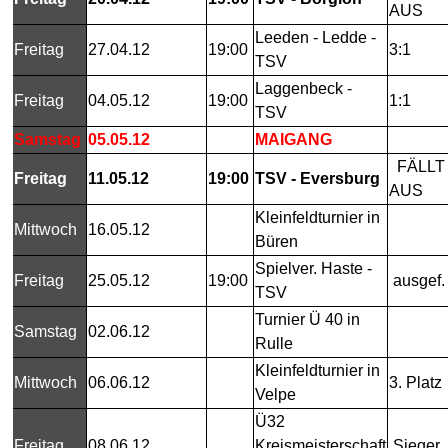
AUS
Leeden - Ledde -
Freitag
27.04.12
19:00
3:1
TSV
Laggenbeck -
Freitag
04.05.12
19:00
1:1
TSV
Samstag
05.05.12
MAIGANG
FÄLLT
Freitag
11.05.12
19:00
TSV - Eversburg
AUS
Kleinfeldturnier in
Mittwoch
16.05.12
Büren
Spielver. Haste -
Freitag
25.05.12
19:00
ausgef.
TSV
Turnier Ü 40 in
Samstag
02.06.12
Rulle
Kleinfeldturnier in
Mittwoch
06.06.12
3. Platz
Velpe
Ü32
Freitag
08.06.12
Kreismeisterschaft
Sieger