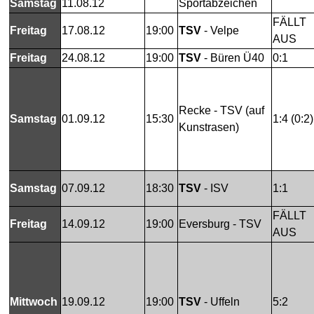
Samstag
11.08.12
Sportabzeichen
FÄLLT
Freitag
17.08.12
19:00
TSV
- Velpe
AUS
Freitag
24.08.12
19:00
TSV
- Büren Ü40
0:1
Recke - TSV (auf
Samstag
01.09.12
mstag
15:30
1:4 (0:2
Kunstrasen)
Samstag
07.09.12
18:30
TSV
- ISV
1:1
FÄLLT
Freitag
14.09.12
19:00
Eversburg - TSV
AUS
Mittwoch
19.09.12
19:00
TSV
- Uffeln
5:2