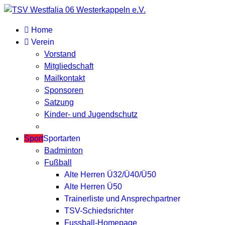
Home
Verein
Vorstand
Mitgliedschaft
Mailkontakt
Sponsoren
Satzung
Kinder- und Jugendschutz
Sport
Sportarten
Badminton
Fußball
Alte Herren Ü32/Ü40/Ü50
Alte Herren Ü50
Trainerliste und Ansprechpartner
TSV-Schiedsrichter
Fussball-Homepage