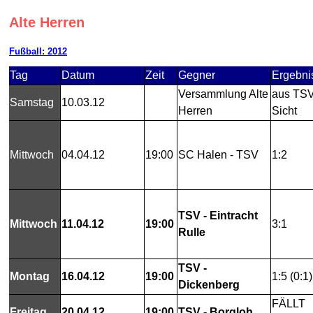
Alte Herren
Fußball: 2012
Tag
Datum
Zeit
Gegner
Ergebni
Versammlung Alte
aus TS
Samstag
10.03.12
Herren
Sicht
Mittwoch
04.04.12
19:00
SC Halen - TSV
1:2
TSV - Eintracht
Mittwoch
11.04.12
19:00
3:1
Rulle
TSV -
Montag
16.04.12
19:00
1:5 (0:1)
Dickenberg
FÄLLT
Freitag
20.04.12
19:00
TSV - Borgloh