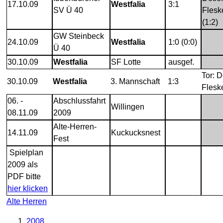
17.10.09
Westfalia
3:1
SV Ü 40
Flesk
(1:2)
GW Steinbeck
24.10.09
Westfalia
1:0 (0:0)
Ü 40
30.10.09
Westfalia
SF Lotte
ausgef.
Tor: D
30.10.09
Westfalia
3. Mannschaft
1:3
Flesk
06. -
Abschlussfahrt
Willingen
08.11.09
2009
Alte-Herren-
14.11.09
Kuckucksnest
Fest
Spielplan
2009 als
PDF bitte
hier klicken
Alte Herren
2008