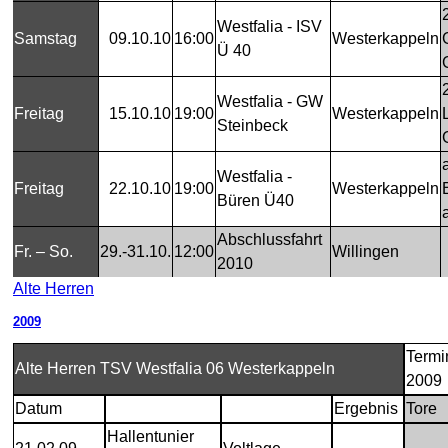
Westfalia - ISV
Samstag
09.10.10
16:00
Westerkappeln
Ü 40
Westfalia - GW
Freitag
15.10.10
19:00
Westerkappeln
Steinbeck
Westfalia -
Freitag
22.10.10
19:00
Westerkappeln
Büren Ü40
Abschlussfahrt
Fr. – So.
29.-31.10.
12:00
Willingen
2010
Alte Herren
2009
Termi
Alte Herren TSV Westfalia 06 Westerkappeln
2009
Datum
Ergebnis
Tore
Hallentunier