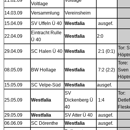
21.02.09
Voltlage
Voltlage
14.03.09
Versammlung
Vereinsheim
15.04.09
SV Uffeln Ü 40
Westfalia
ausgef.
Eintracht Rulle
22.04.09
Westfalia
2:0
Ü 40
Tor: 
29.04.09
SC Halen Ü 40
Westfalia
2:1 (0:1)
Höptn
Tore:
08.05.09
BW Hollage
Westfalia
7:2 (2:2)
Sven
Höptn
15.05.09
SC Velpe-Süd
Westfalia
ausgef.
SV
Tor:
25.05.09
Westfalia
Dickenberg Ü
1:4
Detlef
40
Flesk
29.05.09
Westfalia
SV Atter Ü 40
ausgef.
06.06.09
SC Dörenthe
Westfalia
ausgef.