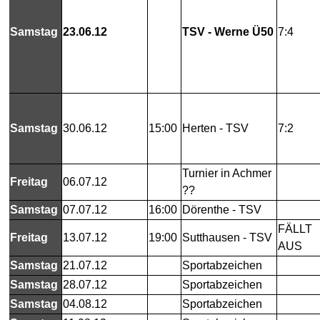
Samstag
23.06.12
TSV - Werne Ü50
7:4
Samstag
30.06.12
15:00
Herten - TSV
7:2
Turnier in Achmer
Freitag
06.07.12
??
Samstag
07.07.12
16:00
Dörenthe - TSV
FÄLLT
Freitag
13.07.12
19:00
Sutthausen - TSV
AUS
Samstag
21.07.12
Sportabzeichen
Samstag
28.07.12
Sportabzeichen
Samstag
04.08.12
Sportabzeichen