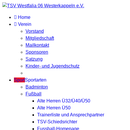
Home
Verein
Vorstand
Mitgliedschaft
Mailkontakt
Sponsoren
Satzung
Kinder- und Jugendschutz
Sport
Sportarten
Badminton
Fußball
Alte Herren Ü32/Ü40/Ü50
Alte Herren Ü50
Trainerliste und Ansprechpartner
TSV-Schiedsrichter
Fussball-Homepage