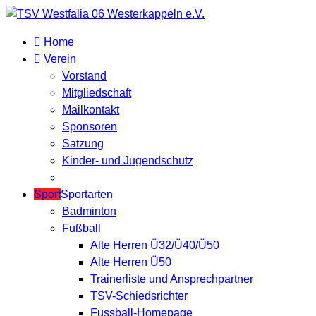
Home
Verein
Vorstand
Mitgliedschaft
Mailkontakt
Sponsoren
Satzung
Kinder- und Jugendschutz
Sport
Sportarten
Badminton
Fußball
Alte Herren Ü32/Ü40/Ü50
Alte Herren Ü50
Trainerliste und Ansprechpartner
TSV-Schiedsrichter
Fussball-Homepage