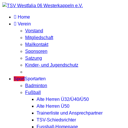
Home
Verein
Vorstand
Mitgliedschaft
Mailkontakt
Sponsoren
Satzung
Kinder- und Jugendschutz
Sport
Sportarten
Badminton
Fußball
Alte Herren Ü32/Ü40/Ü50
Alte Herren Ü50
Trainerliste und Ansprechpartner
TSV-Schiedsrichter
Fussball-Homepage