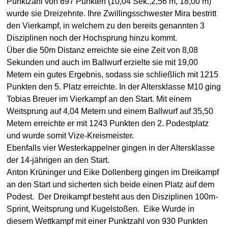
Punktzahl von 697 Punkten (10,04 Sek.,2,56 m, 18,00 m)
wurde sie Dreizehnte. Ihre Zwillingsschwester Mira bestritt
den Vierkampf, in welchem zu den bereits genannten 3
Disziplinen noch der Hochsprung hinzu kommt.
Über die 50m Distanz erreichte sie eine Zeit von 8,08
Sekunden und auch im Ballwurf erzielte sie mit 19,00
Metern ein gutes Ergebnis, sodass sie schließlich mit 1215
Punkten den 5. Platz erreichte. In der Altersklasse M10 ging
Tobias Breuer im Vierkampf an den Start. Mit einem
Weitsprung auf 4,04 Metern und einem Ballwurf auf 35,50
Metern erreichte er mit 1243 Punkten den 2. Podestplatz
und wurde somit Vize-Kreismeister.
Ebenfalls vier Westerkappelner gingen in der Altersklasse
der 14-jährigen an den Start.
Anton Krüninger und Eike Dollenberg gingen im Dreikampf
an den Start und sicherten sich beide einen Platz auf dem
Podest. Der Dreikampf besteht aus den Disziplinen 100m-
Sprint, Weitsprung und Kugelstoßen. Eike Wurde in
diesem Wettkampf mit einer Punktzahl von 930 Punkten