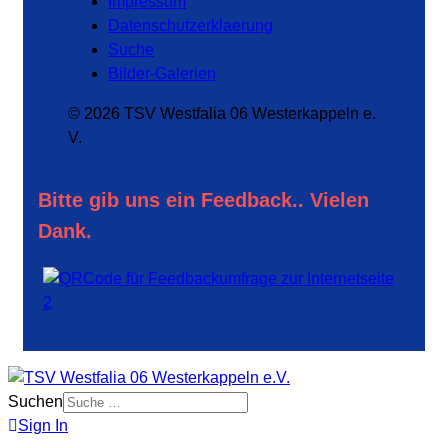
Impressum
Datenschutzerklaerung
Suche
Bilder-Galerien
© 2026 TSV Westfalia 06 Westerkappeln e.
V.
Bitte gib uns ein Feedback.. Vielen
Dank.
Suchen
Sign In