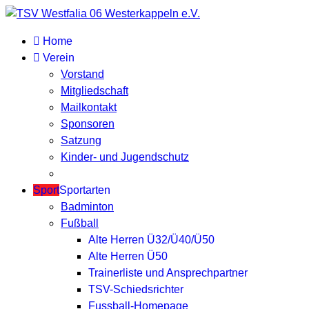
Home
Verein
Vorstand
Mitgliedschaft
Mailkontakt
Sponsoren
Satzung
Kinder- und Jugendschutz
Sport
Sportarten
Badminton
Fußball
Alte Herren Ü32/Ü40/Ü50
Alte Herren Ü50
Trainerliste und Ansprechpartner
TSV-Schiedsrichter
Fussball-Homepage