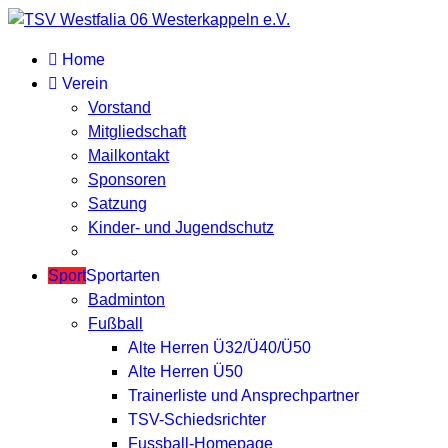
Home
Verein
Vorstand
Mitgliedschaft
Mailkontakt
Sponsoren
Satzung
Kinder- und Jugendschutz
Sport
Sportarten
Badminton
Fußball
Alte Herren Ü32/Ü40/Ü50
Alte Herren Ü50
Trainerliste und Ansprechpartner
TSV-Schiedsrichter
Fussball-Homepage