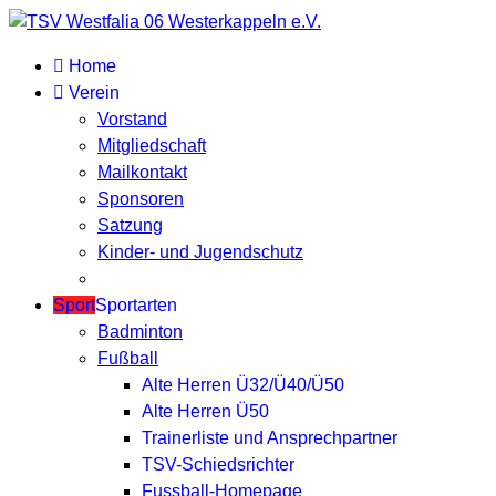
Home
Verein
Vorstand
Mitgliedschaft
Mailkontakt
Sponsoren
Satzung
Kinder- und Jugendschutz
Sport
Sportarten
Badminton
Fußball
Alte Herren Ü32/Ü40/Ü50
Alte Herren Ü50
Trainerliste und Ansprechpartner
TSV-Schiedsrichter
Fussball-Homepage