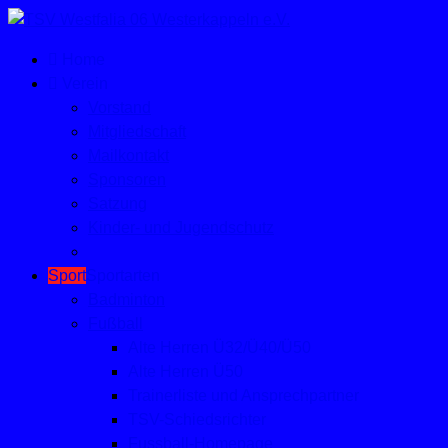
Home
Verein
Vorstand
Mitgliedschaft
Mailkontakt
Sponsoren
Satzung
Kinder- und Jugendschutz
Sport
Sportarten
Badminton
Fußball
Alte Herren Ü32/Ü40/Ü50
Alte Herren Ü50
Trainerliste und Ansprechpartner
TSV-Schiedsrichter
Fussball-Homepage