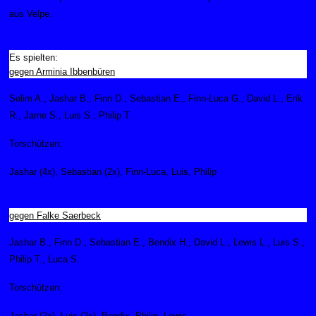
aus Velpe.
Es spielten:
gegen Arminia Ibbenbüren
Selim A., Jashar B., Finn D., Sebastian E., Finn-Luca G., David L., Erik
R., Jarne S., Luis S., Philip T.
Torschützen:
Jashar (4x), Sebastian (2x), Finn-Luca, Luis, Philip
gegen Falke Saerbeck
Jashar B., Finn D., Sebastian E., Bendix H., David L., Lewis L., Luis S.,
Philip T., Luca S.
Torschützen:
Jashar (2x), Luis (2x), Bendix, Philip, Lewis