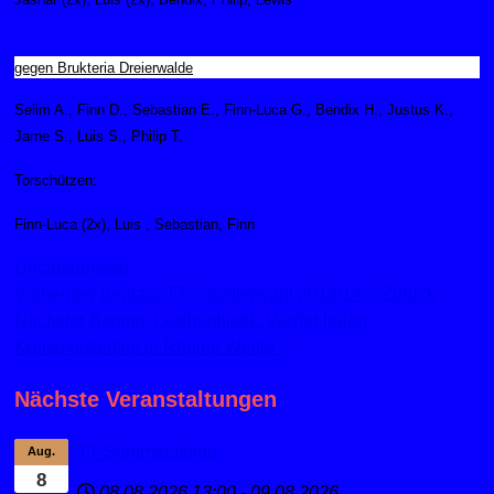
gegen Brukteria Dreierwalde
Selim A., Finn D., Sebastian E., Finn-Luca G., Bendix H., Justus K.,
Jarne S., Luis S., Philip T.
Torschützen:
Finn-Luca (2x), Luis , Sebastian, Finn
Uncategorised
Vorheriger Beitrag: TT: Sportlerwahl 2013/14
Zurück
Nächster Beitrag: Leichtathletik: Werfer holen
Kreismeistertitel in Rheine
Weiter
Nächste Veranstaltungen
TT-Sommeraktion
Aug.
8
08.08.2026
13:00
-
09.08.2026