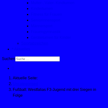
Mutter-, Vater- Kindturnen
Kinderturnen
Fitness für Frauen
Seniorinnensport
Männersport
Frauengymnastik
Geräteturnen für Kinder
Sportabzeichen
Aktuelles
Suchen
Aktuelle Seite:
Uncategorised
Fußball: Westfalias F3-Jugend mit drei Siegen in
Folge