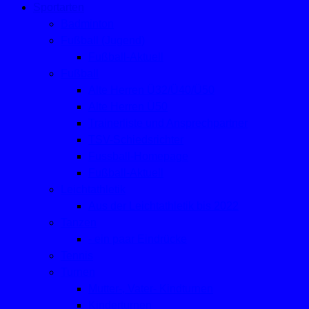
Sportarten
Badminton
Fußball (Jugend)
Fußball-Aktuell
Fußball
Alte Herren Ü32/Ü40/Ü50
Alte Herren Ü50
Trainerliste und Ansprechpartner
TSV-Schiedsrichter
Fussball-Homepage
Fußball-Aktuell
Leichtathletik
Aus der Leichtathletik bis 2022
Tanzen
- ein paar Eindrücke
Tennis
Turnen
Mutter-, Vater- Kindturnen
Kinderturnen