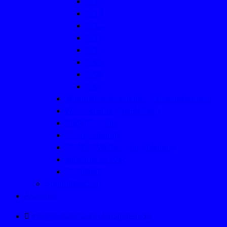
2015
2013
2012
2011
2010
2009
2008
2007
Vereinsmeisterschaften/ Nikolausturniere
WTTV-Bezirk Münsterland
Click-TT (Link)
TT-Regelkunde
TT: Die "Macher" der Abteilung
Jubiläum in 2016
TT-Aktuell
Sportabzeichen
Aktuelles
info@westfalia-westerkappeln.de