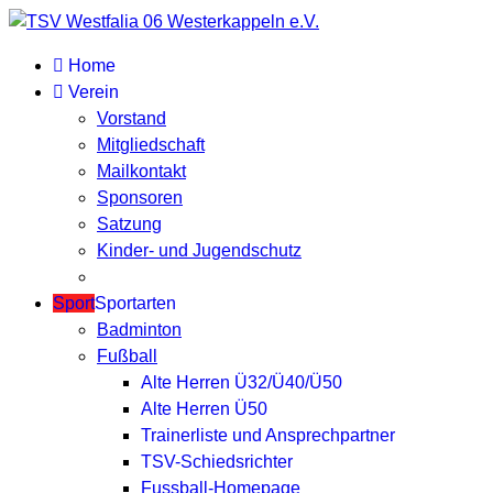
Home
Verein
Vorstand
Mitgliedschaft
Mailkontakt
Sponsoren
Satzung
Kinder- und Jugendschutz
Sport
Sportarten
Badminton
Fußball
Alte Herren Ü32/Ü40/Ü50
Alte Herren Ü50
Trainerliste und Ansprechpartner
TSV-Schiedsrichter
Fussball-Homepage