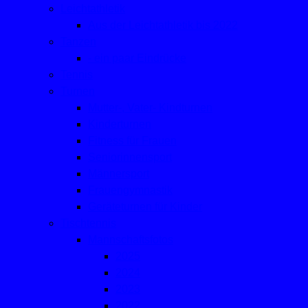
Leichtathletik
Aus der Leichtathletik bis 2022
Tanzen
- ein paar Eindrücke
Tennis
Turnen
Mutter-, Vater- Kindturnen
Kinderturnen
Fitness für Frauen
Seniorinnensport
Männersport
Frauengymnastik
Geräteturnen für Kinder
Tischtennis
Mannschaftsfotos
2025
2024
2023
2022