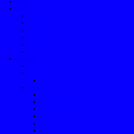
Home
Verein
Vorstand
Mitgliedschaft
Sponsoren
Mailkontakt
Satzung
Kinder- und Jugendschutz
Sportarten
Badminton
Fußball (Jugend)
Fußball-Aktuell
Fußball
Alte Herren Ü32/Ü40/Ü50
Alte Herren Ü50
Trainerliste und Ansprechpartner
TSV-Schiedsrichter
Fussball-Homepage
Fußball-Aktuell