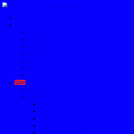
Home
Verein
Vorstand
Mitgliedschaft
Mailkontakt
Sponsoren
Satzung
Kinder- und Jugendschutz
Sport
Sportarten
Badminton
Fußball
Alte Herren Ü32/Ü40/Ü50
Alte Herren Ü50
Trainerliste und Ansprechpartner
TSV-Schiedsrichter
Fussball-Homepage