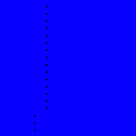
2021
2020
2019
2018
2017
2016
2014
2015
2013
2012
2011
2010
2009
2008
2007
Vereinsmeisterschaften/ Nikolausturniere
WTTV-Bezirk Münsterland
Click-TT (Link)