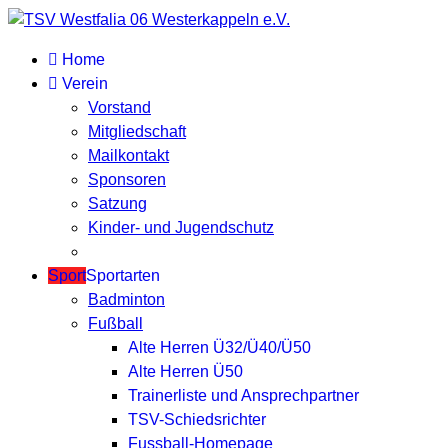
Home
Verein
Vorstand
Mitgliedschaft
Mailkontakt
Sponsoren
Satzung
Kinder- und Jugendschutz
Sport
Sportarten
Badminton
Fußball
Alte Herren Ü32/Ü40/Ü50
Alte Herren Ü50
Trainerliste und Ansprechpartner
TSV-Schiedsrichter
Fussball-Homepage