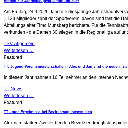
Bericht zur Jahreshauptversammlung 2026
Am Freitag, 24.4.2026, fand die diesjährige Jahreshauptversa
1.128 Mitglieder zählt der Sportverein, davon sind fast die H
Abteilungsleiter Timo Munsberg berichtete. Für die Tennisab
verkünden - die Damen 30 stiegen in die Regionalliga auf un
TSV-Allgemein
Weiterlesen …
Featured
TT: Jugend-Vereinsmeisterschaften - Alex und Jan sind die neuen Tite
In diesem Jahr nahmen 16 Teilnehmer an den internen Nachwu
TT-News
Weiterlesen …
Featured
TT - gute Ergebnisse bei Bezirksranglistenspielen
Alex wird starker Zweiter bei den Bezirksendranglistenspielen