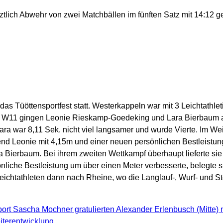
letztlich Abwehr von zwei Matchbällen im fünften Satz mit 14:1
 Tüöttensportfest statt. Westerkappeln war mit 3 Leichtathletin
se W11 gingen Leonie Rieskamp-Goedeking und Lara Bierbaum an
 Lara war 8,11 Sek. nicht viel langsamer und wurde Vierte. Im W
nd Leonie mit 4,15m und einer neuen persönlichen Bestleistung
a Bierbaum. Bei ihrem zweiten Wettkampf überhaupt lieferte sie r
nliche Bestleistung um über einen Meter verbesserte, belegte s
chtathleten dann nach Rheine, wo die Langlauf-, Wurf- und Sto