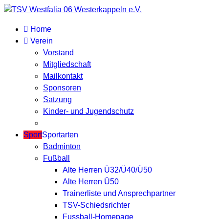
Home
Verein
Vorstand
Mitgliedschaft
Mailkontakt
Sponsoren
Satzung
Kinder- und Jugendschutz
Sport
Sportarten
Badminton
Fußball
Alte Herren Ü32/Ü40/Ü50
Alte Herren Ü50
Trainerliste und Ansprechpartner
TSV-Schiedsrichter
Fussball-Homepage