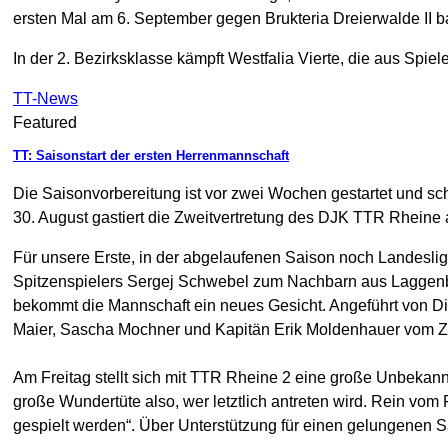
ersten Mal am 6. September gegen Brukteria Dreierwalde II 
In der 2. Bezirksklasse kämpft Westfalia Vierte, die aus Spiel
TT-News
Featured
TT: Saisonstart der ersten Herrenmannschaft
Die Saisonvorbereitung ist vor zwei Wochen gestartet und sch
30. August gastiert die Zweitvertretung des DJK TTR Rheine 
Für unsere Erste, in der abgelaufenen Saison noch Landesli
Spitzenspielers Sergej Schwebel zum Nachbarn aus Laggenb
bekommt die Mannschaft ein neues Gesicht. Angeführt von Di
Maier, Sascha Mochner und Kapitän Erik Moldenhauer vom Zweit
Am Freitag stellt sich mit TTR Rheine 2 eine große Unbekann
große Wundertüte also, wer letztlich antreten wird. Rein vom
gespielt werden“. Über Unterstützung für einen gelungenen Sa