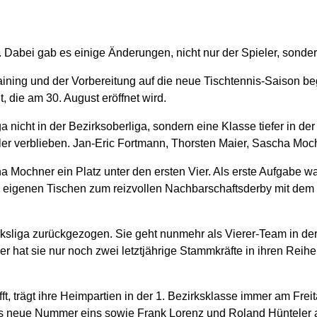
 Dabei gab es einige Änderungen, nicht nur der Spieler, sonder
aining und der Vorbereitung auf die neue Tischtennis-Saison be
, die am 30. August eröffnet wird.
a nicht in der Bezirksoberliga, sondern eine Klasse tiefer in d
er verblieben. Jan-Eric Fortmann, Thorsten Maier, Sascha Mo
a Mochner ein Platz unter den ersten Vier. Als erste Aufgabe w
 eigenen Tischen zum reizvollen Nachbarschaftsderby mit dem 
ksliga zurückgezogen. Sie geht nunmehr als Vierer-Team in der 
 hat sie nur noch zwei letztjährige Stammkräfte in ihren Reihe
rifft, trägt ihre Heimpartien in der 1. Bezirksklasse immer am F
ls neue Nummer eins sowie Frank Lorenz und Roland Hünteler au