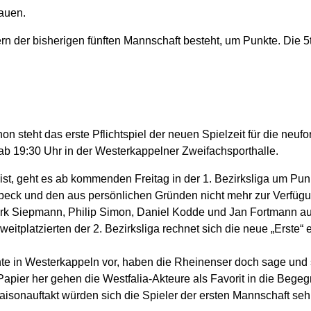
bauen.
ern der bisherigen fünften Mannschaft besteht, um Punkte. Die 5t
on steht das erste Pflichtspiel der neuen Spielzeit für die ne
ab 19:30 Uhr in der Westerkappelner Zweifachsporthalle.
gist, geht es ab kommenden Freitag in der 1. Bezirksliga um 
eck und den aus persönlichen Gründen nicht mehr zur Verfüg
rk Siepmann, Philip Simon, Daniel Kodde und Jan Fortmann au
platzierten der 2. Bezirksliga rechnet sich die neue „Erste“ 
te in Westerkappeln vor, haben die Rheinenser doch sage und sc
 Papier her gehen die Westfalia-Akteure als Favorit in die Bege
isonauftakt würden sich die Spieler der ersten Mannschaft sehr