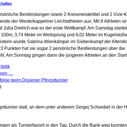
chaften
rsönliche Bestleistungen sowie 2 Kreismeistertitel und 2 Vize
nde der Westerkappelner Leichtathleten aus. Mit 8 Athleten si
d Julia Dietrich war es der erste Wettkampf. Am Samstag start
 100m, 3,74 Meter im Weitsprung und 6,02 Meter im Kugelstoße
isterin wurde Sabrina Wienkämper im Siebenkampf der Alters
23 Punkten hat sie sogar 2 persönliche Bestleistungen über di
llt. Am Sonntag gingen dann die jüngeren Athleten an den Start
hletik
esen …
d
gstturnier statt, an dem unter anderem Sergej Schwebel in de
gen als Turnierfavorit in den Tag. Durch die Bank weg konnt