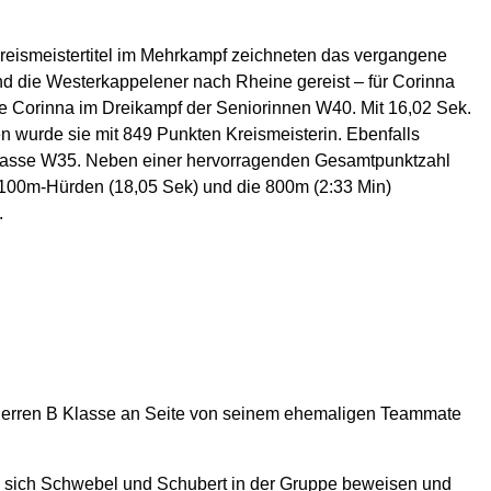
-Kreismeistertitel im Mehrkampf zeichneten das vergangene
nd die Westerkappelener nach Rheine gereist – für Corinna
ete Corinna im Dreikampf der Seniorinnen W40. Mit 16,02 Sek.
n wurde sie mit 849 Punkten Kreismeisterin. Ebenfalls
klasse W35. Neben einer hervorragenden Gesamtpunktzahl
e 100m-Hürden (18,05 Sek) und die 800m (2:33 Min)
.
r Herren B Klasse an Seite von seinem ehemaligen Teammate
en sich Schwebel und Schubert in der Gruppe beweisen und