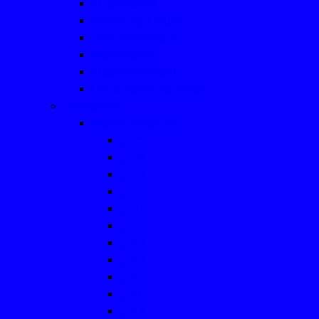
Kinderturnen
Fitness für Frauen
Seniorinnensport
Männersport
Frauengymnastik
Geräteturnen für Kinder
Tischtennis
Mannschaftsfotos
2025
2024
2023
2022
2021
2020
2019
2018
2017
2016
2014