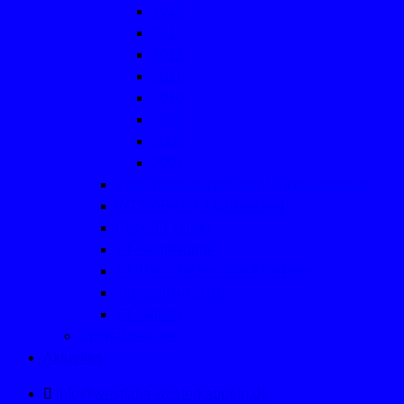
2015
2013
2012
2011
2010
2009
2008
2007
Vereinsmeisterschaften/ Nikolausturniere
WTTV-Bezirk Münsterland
Click-TT (Link)
TT-Regelkunde
TT: Die "Macher" der Abteilung
Jubiläum in 2016
TT-Aktuell
Sportabzeichen
Aktuelles
info@westfalia-westerkappeln.de