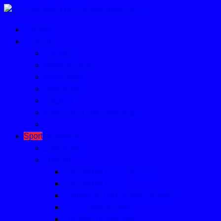
Home
Verein
Vorstand
Mitgliedschaft
Mailkontakt
Sponsoren
Satzung
Kinder- und Jugendschutz
Sport
Sportarten
Badminton
Fußball
Alte Herren Ü32/Ü40/Ü50
Alte Herren Ü50
Trainerliste und Ansprechpartner
TSV-Schiedsrichter
Fussball-Homepage