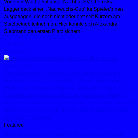
Vor einer Woche hat unser Nachbar SV Cheruskia
Laggenbeck einen „Nachwuchs-Cup“ für Spieler/innen
ausgetragen, die noch nicht oder erst seit Kurzem am
Spielbetrieb teilnehmen. Hier konnte sich Alexandra
Siepmann den ersten Platz sichern.
TT-News
Weiterlesen …
Die Vorsitzenden und die Jubilare: (stehend von links)
Manfred Engel, Maike Diekmann, Vorsitzender Rainer
Budke, stellvertretender Vorsitzender Jan Haferland, Reiner
Beimdiek, Ingrid Weck, Ulrich Olschewski und Werner
Korte. Sitzend der Vorstand (v.l.) Anita Spellmeyer, Bernard
Finger, Doris Bettenbrock, Kassenwart Christian Cizelsky
und Christian Herden.
Featured
Jahreshauptversammlung: Rainer Budke ist neuer Vorsitzender