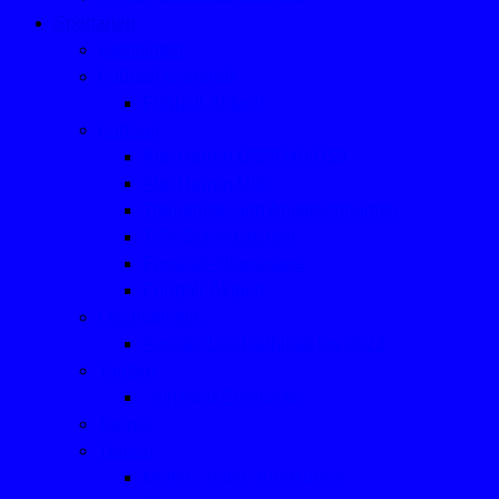
Sportarten
Badminton
Fußball (Jugend)
Fußball-Aktuell
Fußball
Alte Herren Ü32/Ü40/Ü50
Alte Herren Ü50
Trainerliste und Ansprechpartner
TSV-Schiedsrichter
Fussball-Homepage
Fußball-Aktuell
Leichtathletik
Aus der Leichtathletik bis 2022
Tanzen
- ein paar Eindrücke
Tennis
Turnen
Mutter-, Vater- Kindturnen